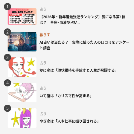
占う
【2026年・新年度最強運ランキング】気になる第1位
は？ 星座×血液型占い...
暮らす
AI占いは当たる？ 実際に使った人の口コミをアンケー
ト調査
占う
かに座は「現状維持を手放すと人生が飛躍する」
占う
いて座は「カリスマ性が高まる」
占う
やぎ座は「人や仕事に振り回される」