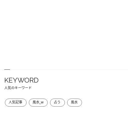
KEYWORD
人気のキーワード
人気記事
風水_w
占う
風水