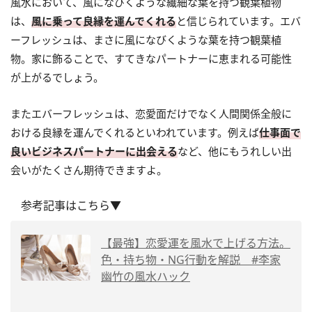
風水において、風になびくような繊細な葉を持つ観葉植物
は、
風に乗って良縁を運んでくれる
と信じられています。エバ
ーフレッシュは、まさに風になびくような葉を持つ観葉植
物。家に飾ることで、すてきなパートナーに恵まれる可能性
が上がるでしょう。
またエバーフレッシュは、恋愛面だけでなく人間関係全般に
おける良縁を運んでくれるといわれています。例えば
仕事面で
良いビジネスパートナーに出会える
など、他にもうれしい出
会いがたくさん期待できますよ。
参考記事はこちら▼
【最強】恋愛運を風水で上げる方法。
色・持ち物・NG行動を解説 #李家
幽竹の風水ハック