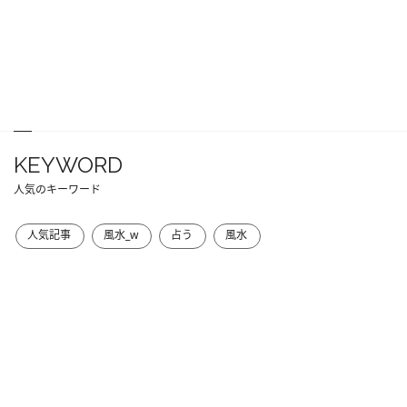
KEYWORD
人気のキーワード
人気記事
風水_w
占う
風水