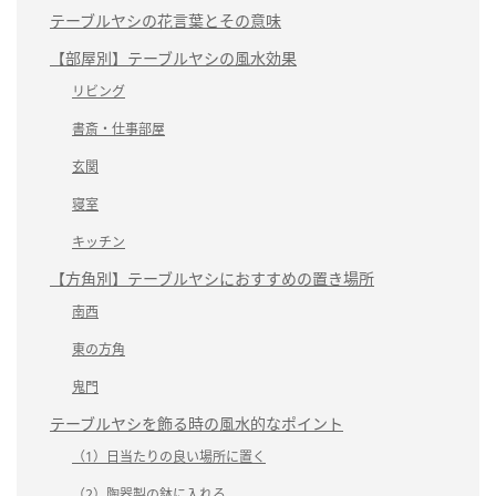
テーブルヤシの花言葉とその意味
【部屋別】テーブルヤシの風水効果
リビング
書斎・仕事部屋
玄関
寝室
キッチン
【方角別】テーブルヤシにおすすめの置き場所
南西
東の方角
鬼門
テーブルヤシを飾る時の風水的なポイント
（1）日当たりの良い場所に置く
（2）陶器製の鉢に入れる