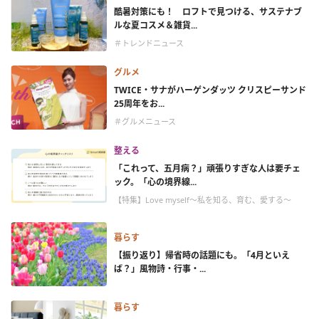
酷暑対策にも！ ロフトで見つける、サステナブ
ルな夏コスメ＆雑貨...
＃トレンドニュース
グルメ
TWICE・サナがハーゲンダッツ クリスピーサンド
25周年をお...
＃グルメニュース
整える
「これって、五月病？」頑張りすぎな人は要チェ
ック。「心の境界線...
【特集】Love myself～私を知る、育む、愛する～
暮らす
【振り返り】帰省時の話題にも。「4月といえ
ば？」風物詩・行事・...
暮らす