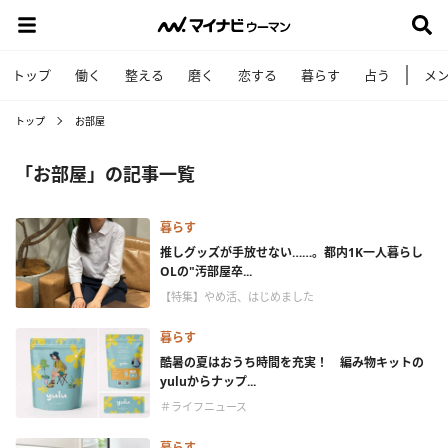
トップ
働く
整える
磨く
恋する
暮らす
占う
メ
トップ
お部屋
「お部屋」の記事一覧
暮らす
推しグッズが手放せない……。都内1K一人暮らし
OLの"汚部屋卒...
【特集】やめ活、はじめました
暮らす
酷暑の夏はおうち時間を充実！ 編み物キットの
yuluからナップ...
＃ライフニュース
暮らす