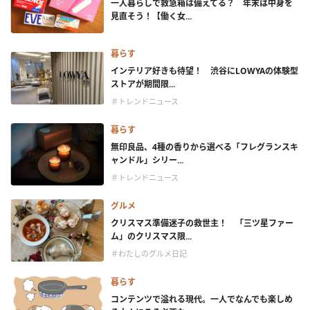
一人暮らしで救急箱は備えてる？ 年末は中身を
見直そう！【働く女...
暮らす
インテリア好きも待望！ 渋谷にLOWYAの体験型
ストアが期間限...
＃トレンドニュース
暮らす
無印良品、4種の香りから選べる「フレグランスキ
ャンドル」シリー...
＃トレンドニュース
グルメ
クリスマス準備迷子の救世主！ 「三ツ星ファー
ム」のクリスマス限...
＃わたしのグルメ日記
暮らす
コンテンツで溢れる現代。一人でなんでも楽しめ