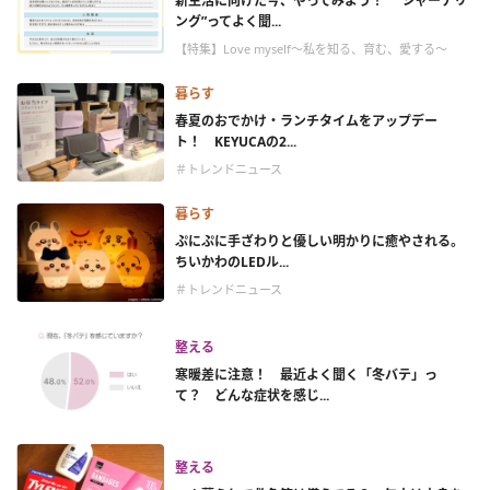
新生活に向けた今、やってみよう！ “ジャーナリ
ング”ってよく聞...
【特集】Love myself～私を知る、育む、愛する～
暮らす
春夏のおでかけ・ランチタイムをアップデー
ト！ KEYUCAの2...
＃トレンドニュース
暮らす
ぷにぷに手ざわりと優しい明かりに癒やされる。
ちいかわのLEDル...
＃トレンドニュース
整える
寒暖差に注意！ 最近よく聞く「冬バテ」っ
て？ どんな症状を感じ...
整える