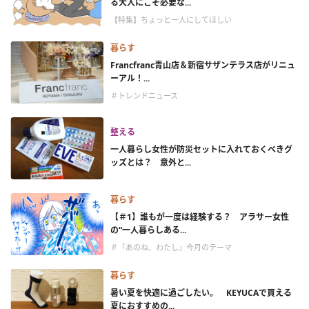
る大人にこそ必要な...
【特集】ちょっと一人にしてほしい
暮らす
Francfranc青山店＆新宿サザンテラス店がリニュ
ーアル！...
＃トレンドニュース
整える
一人暮らし女性が防災セットに入れておくべきグ
ッズとは？ 意外と...
暮らす
【＃1】誰もが一度は経験する？ アラサー女性
の“一人暮らしある...
＃「あのね、わたし」今月のテーマ
暮らす
暑い夏を快適に過ごしたい。 KEYUCAで買える
夏におすすめの...