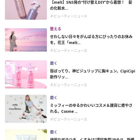
【melt】SNS発の“付け替えDIY”から着想！ 髪
の化粧水...
＃ビューティーニュース
整える
せわしない日々をがんばる方にぴったりのお休み
を。花王「melt...
＃ビューティーニュース
磨く
唇ぽってり、神ビジュリップに胸キュン。CipiCipi
新作リッ...
＃ビューティーニュース
磨く
ミッフィーのゆるかわいいコスメ＆雑貨に癒やさ
れる。Cosme ...
＃ビューティーニュース
磨く
頑固なザラつき、くすみは“滞留角質”かも!? 新感