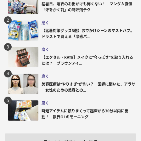
猛暑日、浴衣のお出かけも怖くない！ マンダム直伝
「汗をかく前」の制汗剤テク...
磨く
【猛暑対策グッズ3選】おでかけシーンのマストハブ。
ドラストで買える「冷感パ...
磨く
【エクセル・KATE】メイクに“今っぽさ”を取り入れる
には？ ブラウンアイ...
磨く
美容医療は“やりすぎ”が怖い？ 医師に聞いた、アラサ
ー女性のための美容との...
磨く
時短アイテムに頼りまくって起床から30分以内に出
勤！ 限界OLのモーニング...