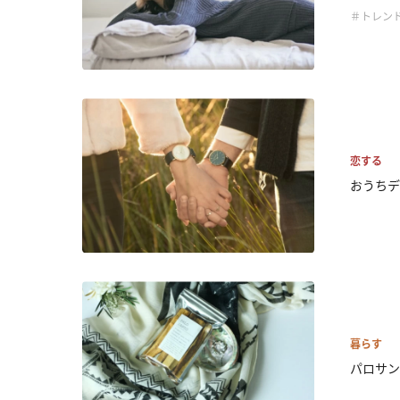
＃トレン
恋する
おうちデ
暮らす
パロサン