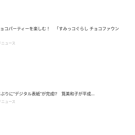
ョコパーティーを楽しむ！ 「すみっコぐらし チョコファウン
ドニュース
4年ぶりに“デジタル表紙”が完成⁉ 筧美和子が平成...
ドニュース