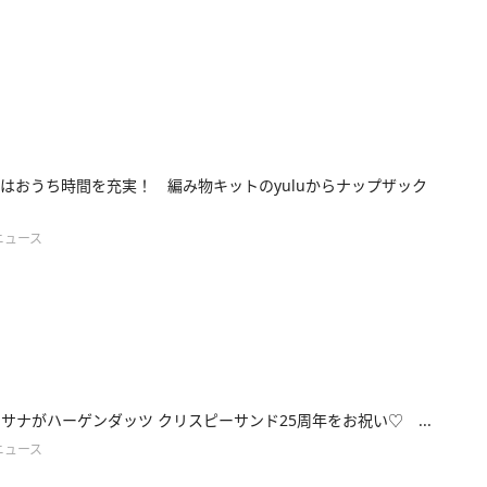
はおうち時間を充実！ 編み物キットのyuluからナップザック
ニュース
E・サナがハーゲンダッツ クリスピーサンド25周年をお祝い♡ ...
ニュース