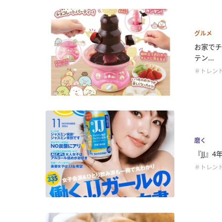
グルメ
お家でチ
テン...
＃トレン
磨く
『JJ』
＃トレン