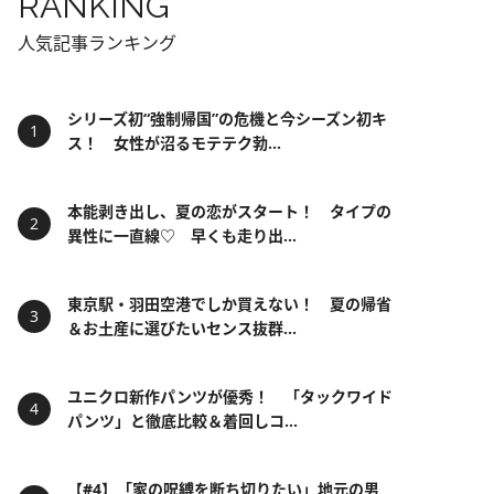
RANKING
人気記事ランキング
シリーズ初“強制帰国”の危機と今シーズン初キ
ス！ 女性が沼るモテテク勃...
本能剥き出し、夏の恋がスタート！ タイプの
異性に一直線♡ 早くも走り出...
東京駅・羽田空港でしか買えない！ 夏の帰省
＆お土産に選びたいセンス抜群...
ユニクロ新作パンツが優秀！ 「タックワイド
パンツ」と徹底比較＆着回しコ...
【#4】「家の呪縛を断ち切りたい」地元の男