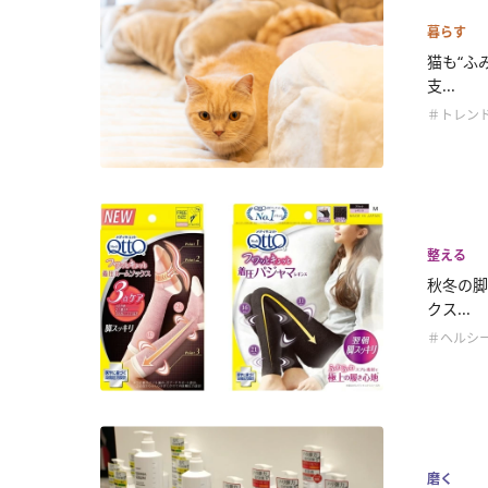
暮らす
猫も“ふ
支...
＃トレン
整える
秋冬の脚
クス...
＃ヘルシ
磨く