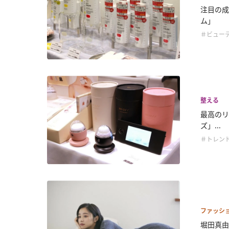
注目の成
ム」
＃ビュー
整える
最高のリ
ズ」...
＃トレン
ファッシ
堀田真由