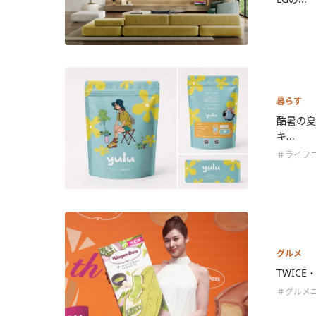
暮らす
酷暑の夏
キ...
＃ライフ
グルメ
TWIC
＃グルメ