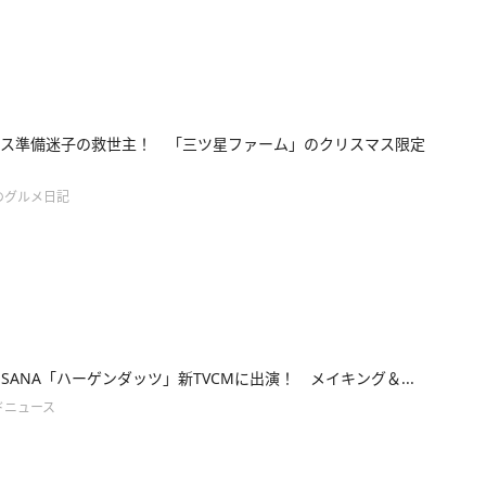
ス準備迷子の救世主！ 「三ツ星ファーム」のクリスマス限定
のグルメ日記
E・SANA「ハーゲンダッツ」新TVCMに出演！ メイキング＆...
ドニュース