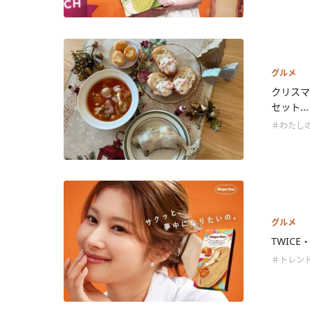
グルメ
クリスマ
セット...
＃わたし
グルメ
TWIC
＃トレン