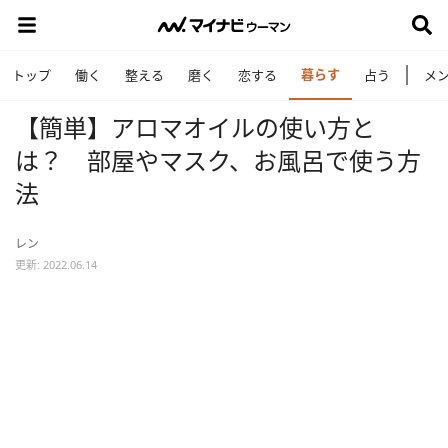
暮らす
トップ
働く
整える
磨く
恋する
占う
メ
【簡単】アロマオイルの使い方と
は？ 部屋やマスク、お風呂で使う方
法
レン
更新: 2022.06.14