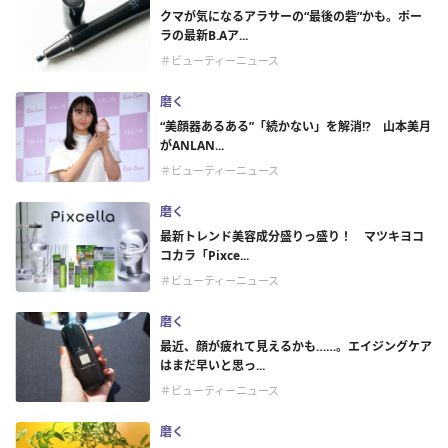
クマが気になるアラサーの“最後の砦”かも。ポー
ラの最新B.Aア...
＃ビューティーニュース
磨く
“美顔器あるある”「続かない」を解消!? 山本美月
がANLAN...
＃ビューティーニュース
磨く
最新トレンド美容成分盛りっ盛り！ マツキヨコ
コカラ「Pixce...
＃ビューティーニュース
磨く
最近、顔が疲れて見えるかも……。エイジングケア
はまだ早いと思っ...
＃ビューティーニュース
磨く