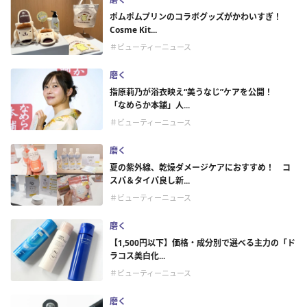
ポムポムプリンのコラボグッズがかわいすぎ！
Cosme Kit...
＃ビューティーニュース
磨く
指原莉乃が浴衣映え“美うなじ”ケアを公開！
「なめらか本舗」人...
＃ビューティーニュース
磨く
夏の紫外線、乾燥ダメージケアにおすすめ！ コ
スパ＆タイパ良し新...
＃ビューティーニュース
磨く
【1,500円以下】価格・成分別で選べる主力の「ド
ラコス美白化...
＃ビューティーニュース
磨く