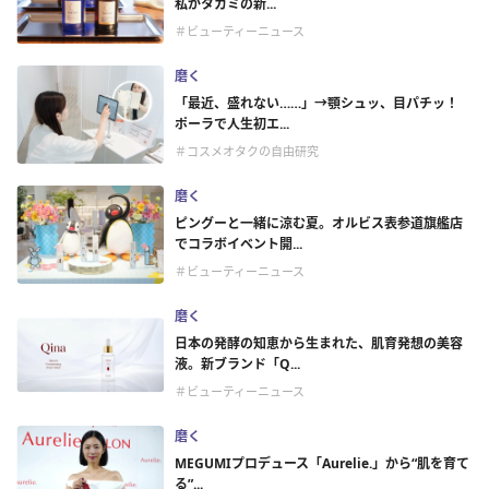
私がタカミの新...
＃ビューティーニュース
磨く
「最近、盛れない……」→顎シュッ、目パチッ！
ポーラで人生初エ...
＃コスメオタクの自由研究
磨く
ピングーと一緒に涼む夏。オルビス表参道旗艦店
でコラボイベント開...
＃ビューティーニュース
磨く
日本の発酵の知恵から生まれた、肌育発想の美容
液。新ブランド「Q...
＃ビューティーニュース
磨く
MEGUMIプロデュース「Aurelie.」から“肌を育て
る”...