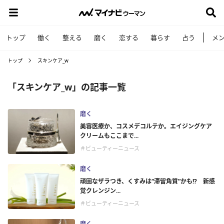
トップ
働く
整える
磨く
恋する
暮らす
占う
メ
トップ
スキンケア_w
「スキンケア_w」の記事一覧
磨く
美容医療か、コスメデコルテか。エイジングケア
クリームもここまで...
＃ビューティーニュース
磨く
頑固なザラつき、くすみは“滞留角質”かも!? 新感
覚クレンジン...
＃ビューティーニュース
磨く