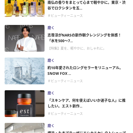
南仏の香りをまとって心まで軽やかに。東京・渋
谷でロクシタンを五...
＃ビューティーニュース
磨く
志尊淳がNARSの新作朝クレンジングを体感！
「水を500～7...
【特集】夏を、軽やかに、おしゃれに。
磨く
約10年愛されたロングセラーをリニューアル。
SNOW FOX ...
＃ビューティーニュース
磨く
「スキンケア、何を使えばいいか迷子な人」に推
したい。エスト新作...
＃ビューティーニュース
磨く