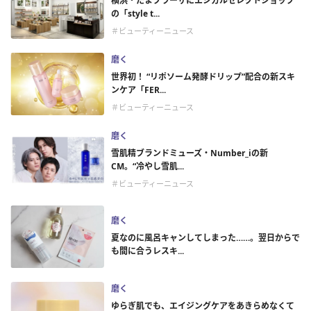
横浜・たまプラーザにエシカルセレクトショップ
の「style t...
＃ビューティーニュース
磨く
世界初！ “リポソーム発酵ドリップ”配合の新スキ
ンケア「FER...
＃ビューティーニュース
磨く
雪肌精ブランドミューズ・Number_iの新
CM。“冷やし雪肌...
＃ビューティーニュース
磨く
夏なのに風呂キャンしてしまった……。翌日からで
も間に合うレスキ...
磨く
ゆらぎ肌でも、エイジングケアをあきらめなくて