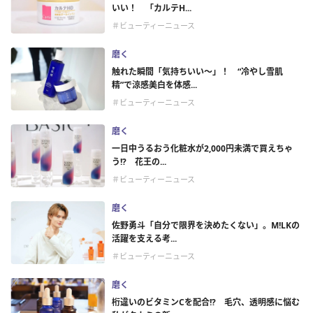
いい！ 「カルテH...
＃ビューティーニュース
磨く
触れた瞬間「気持ちいい～」！ “冷やし雪肌
精”で涼感美白を体感...
＃ビューティーニュース
磨く
一日中うるおう化粧水が2,000円未満で買えちゃ
う!? 花王の...
＃ビューティーニュース
磨く
佐野勇斗「自分で限界を決めたくない」。M!LKの
活躍を支える考...
＃ビューティーニュース
磨く
桁違いのビタミンCを配合!? 毛穴、透明感に悩む