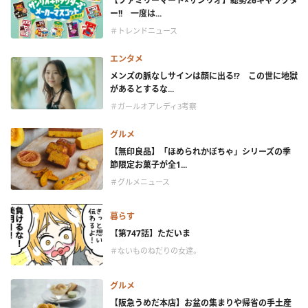
【ファミリーマート×サンリオ】総勢26キャラクタ
ー!! 一度は...
＃トレンドニュース
エンタメ
メンズの脈なしサインは顔に出る!? この世に地獄
があるとするな...
＃ガールオアレディ3考察
グルメ
【無印良品】「ほめられかぼちゃ」シリーズの季
節限定お菓子が全1...
＃グルメニュース
暮らす
【第747話】ただいま
＃ないものねだりの女達。
グルメ
【阪急うめだ本店】お盆の集まりや帰省の手土産