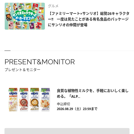
グルメ
【ファミリーマート×サンリオ】総勢26キャラクタ
ー!! 一度は見たことがある有名食品のパッケージ
にサンリオの仲間が登場
PRESENT&MONITOR
プレゼント＆モニター
良質な植物性ミルクを、手軽においしく楽し
める。「ALP...
申込締切
2026.08.29（土）23:59まで