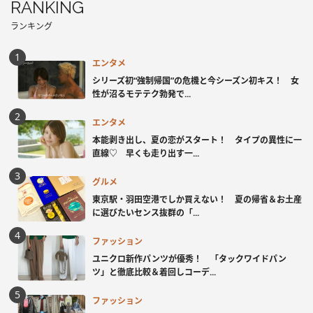
RANKING
ランキング
エンタメ
シリーズ初“強制帰国”の危機と今シーズン初キス！ 女
性が沼るモテテク勃発で...
エンタメ
本能剥き出し、夏の恋がスタート！ タイプの異性に一
直線♡ 早くも走り出す一...
グルメ
東京駅・羽田空港でしか買えない！ 夏の帰省＆お土産
に選びたいセンス抜群の「...
ファッション
ユニクロ新作パンツが優秀！ 「タックワイドパン
ツ」と徹底比較＆着回しコーデ...
ファッション