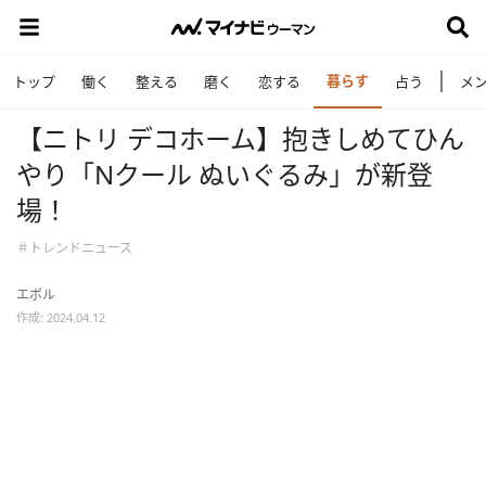
暮らす
トップ
働く
整える
磨く
恋する
占う
メ
【ニトリ デコホーム】抱きしめてひん
やり「Nクール ぬいぐるみ」が新登
場！
＃トレンドニュース
エボル
作成: 2024.04.12