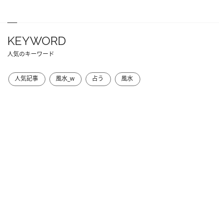
KEYWORD
人気のキーワード
人気記事
風水_w
占う
風水