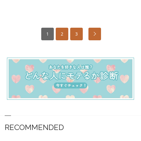
1
2
3
RECOMMENDED