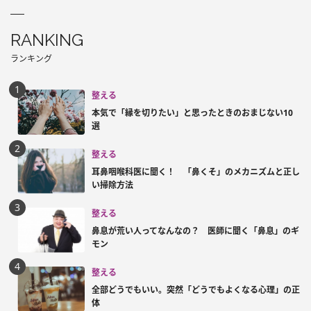
RANKING
ランキング
整える
本気で「縁を切りたい」と思ったときのおまじない10
選
整える
耳鼻咽喉科医に聞く！ 「鼻くそ」のメカニズムと正し
い掃除方法
整える
鼻息が荒い人ってなんなの？ 医師に聞く「鼻息」のギ
モン
整える
全部どうでもいい。突然「どうでもよくなる心理」の正
体