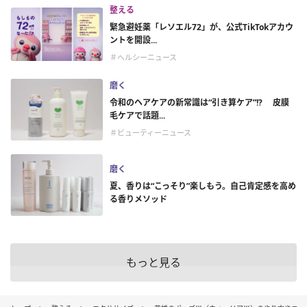
整える
緊急避妊薬「レソエル72」が、公式TikTokアカウ
ントを開設...
＃ヘルシーニュース
磨く
令和のヘアケアの新常識は“引き算ケア”!? 皮膜
毛ケアで話題...
＃ビューティーニュース
磨く
夏、香りは“こっそり”楽しもう。自己肯定感を高め
る香りメソッド
もっと見る