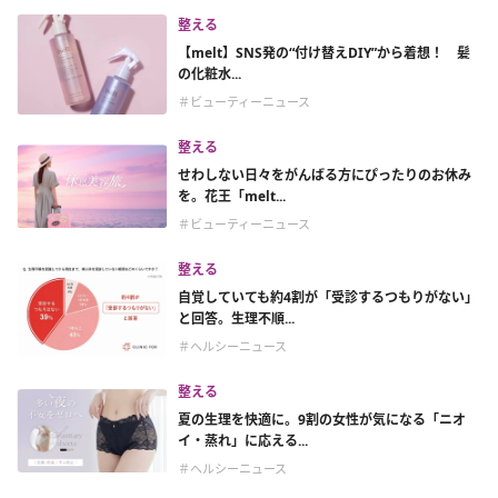
整える
【melt】SNS発の“付け替えDIY”から着想！ 髪
の化粧水...
＃ビューティーニュース
整える
せわしない日々をがんばる方にぴったりのお休み
を。花王「melt...
＃ビューティーニュース
整える
自覚していても約4割が「受診するつもりがない」
と回答。生理不順...
＃ヘルシーニュース
整える
夏の生理を快適に。9割の女性が気になる「ニオ
イ・蒸れ」に応える...
＃ヘルシーニュース