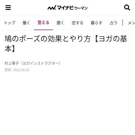
整える
トップ
働く
磨く
恋する
暮らす
占う
メ
鳩のポーズの効果とやり方【ヨガの基
本】
村上華子（ヨガインストラクター）
更新: 2022.06.03