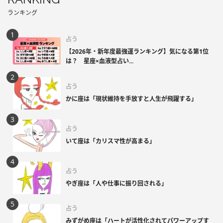
ランキング
占う
【2026年・新年度最強運ランキング】気になる第1位
は？ 星座×血液型占い...
占う
かに座は「現状維持を手放すと人生が飛躍する」
占う
いて座は「カリスマ性が高まる」
占う
やぎ座は「人や仕事に振り回される」
占う
みずがめ座は「ハートが活性化されてパワーアップす