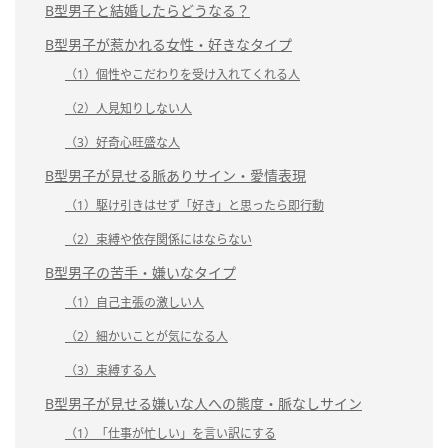
B型男子と結婚したらどうなる？
B型男子が惹かれる女性・好きなタイプ
（1）個性やこだわりを受け入れてくれる人
（2）人見知りしない人
（3）好奇心旺盛な人
B型男子が見せる脈ありサイン・愛情表現
（1）駆け引きはせず「好き」と思ったら即行動
（2）束縛や依存関係にはならない
B型男子の苦手・嫌いなタイプ
（1）自己主張の激しい人
（2）細かいことが気になる人
（3）束縛する人
B型男子が見せる嫌いな人への態度・脈なしサイン
（1）「仕事が忙しい」を言い訳にする