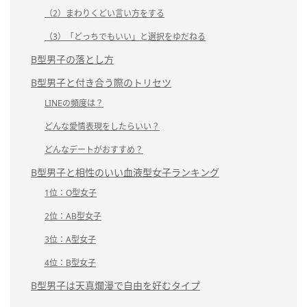
（2）まわりくどい言い方をする
（3）「どっちでもいい」と選択をゆだねる
B型男子の落とし方
B型男子と付き合う際のトリセツ
LINEの頻度は？
どんな愛情表現をしたらいい？
どんなデートがおすすめ？
B型男子と相性のいい血液型女子ランキング
1位：O型女子
2位：AB型女子
3位：A型女子
4位：B型女子
B型男子は天真爛漫で自由を好むタイプ