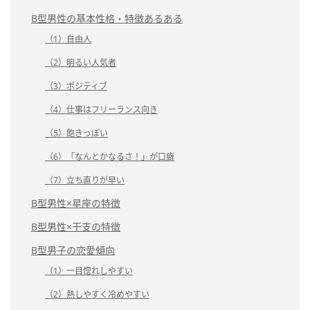
B型男性の基本性格・特徴あるある
（1）自由人
（2）明るい人気者
（3）ポジティブ
（4）仕事はフリーランス向き
（5）飽きっぽい
（6）「なんとかなるさ！」が口癖
（7）立ち直りが早い
B型男性×星座の特徴
B型男性×干支の特徴
B型男子の恋愛傾向
（1）一目惚れしやすい
（2）熱しやすく冷めやすい