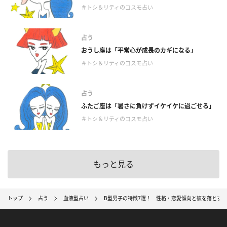
＃トシ＆リティのコスモ占い
占う
おうし座は「平常心が成長のカギになる」
＃トシ＆リティのコスモ占い
占う
ふたご座は「暑さに負けずイケイケに過ごせる」
＃トシ＆リティのコスモ占い
もっと見る
トップ
占う
血液型占い
B型男子の特徴7選！ 性格・恋愛傾向と彼を落とす