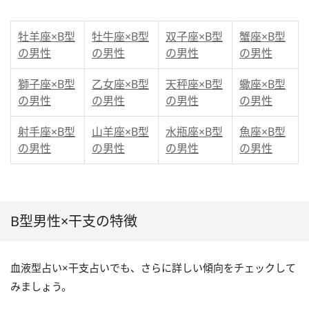
牡羊座×B型
牡牛座×B型
双子座×B型
蟹座×B型
の男性
の男性
の男性
の男性
獅子座×B型
乙女座×B型
天秤座×B型
蠍座×B型
の男性
の男性
の男性
の男性
射手座×B型
山羊座×B型
水瓶座×B型
魚座×B型
の男性
の男性
の男性
の男性
B型男性×干支の特徴
血液型占い×干支占いでも、さらに詳しい傾向をチェックして
みましょう。