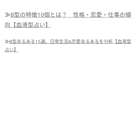
≫
B型の特徴10個とは？ 性格・恋愛・仕事の傾
向【血液型占い】
≫
B型あるある15選。日常生活&恋愛あるあるを分析【血液型
占い】