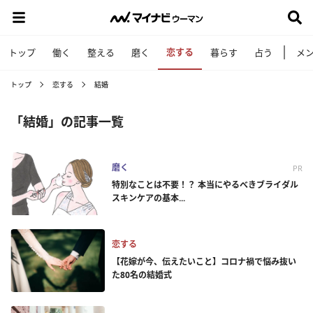
恋する
トップ
働く
整える
磨く
暮らす
占う
メ
トップ
恋する
結婚
「結婚」の記事一覧
磨く
PR
特別なことは不要！？ 本当にやるべきブライダル
スキンケアの基本...
恋する
【花嫁が今、伝えたいこと】コロナ禍で悩み抜い
た80名の結婚式