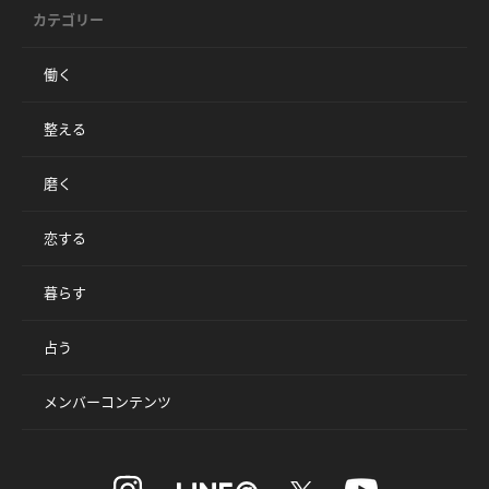
カテゴリー
働く
整える
磨く
恋する
暮らす
占う
メンバーコンテンツ