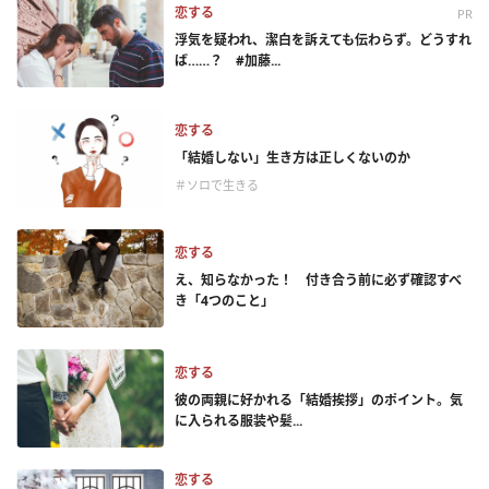
恋する
PR
浮気を疑われ、潔白を訴えても伝わらず。どうすれ
ば……？ #加藤...
恋する
「結婚しない」生き方は正しくないのか
＃ソロで生きる
恋する
え、知らなかった！ 付き合う前に必ず確認すべ
き「4つのこと」
恋する
彼の両親に好かれる「結婚挨拶」のポイント。気
に入られる服装や髪...
恋する