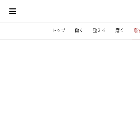
トップ
働く
整える
磨く
恋