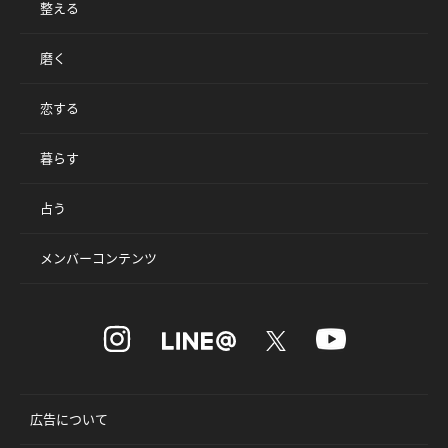
整える
磨く
恋する
暮らす
占う
メンバーコンテンツ
広告について