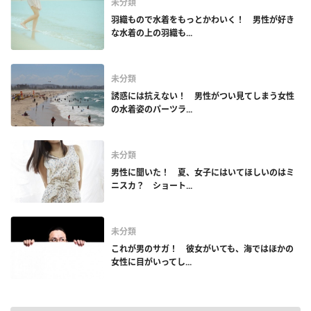
未分類
羽織もので水着をもっとかわいく！ 男性が好き
な水着の上の羽織も...
未分類
誘惑には抗えない！ 男性がつい見てしまう女性
の水着姿のパーツラ...
未分類
男性に聞いた！ 夏、女子にはいてほしいのはミ
ニスカ？ ショート...
未分類
これが男のサガ！ 彼女がいても、海ではほかの
女性に目がいってし...