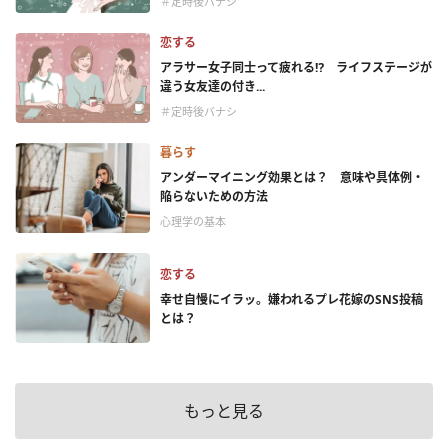
＃定時後バナシ
恋する
アラサー女子同士って疲れる⁉ ライフステージが
違う女友達の付き...
＃定時後バナシ
暮らす
アンダーマイニング効果とは？ 意味や具体例・
陥らないための方法
心理学の基本
恋する
幸せ自慢にイラッ。嫌われるプレ花嫁のSNS投稿
とは？
もっと見る