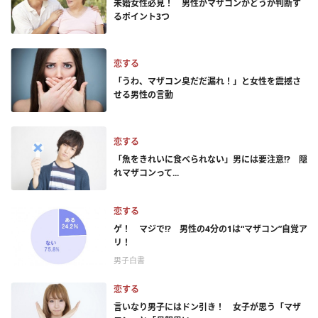
未婚女性必見！ 男性がマザコンかどうか判断す
るポイント3つ
恋する
「うわ、マザコン臭だだ漏れ！」と女性を震撼さ
せる男性の言動
恋する
「魚をきれいに食べられない」男には要注意!? 隠
れマザコンって...
恋する
ゲ！ マジで!? 男性の4分の1は“マザコン”自覚ア
リ！
男子白書
恋する
言いなり男子にはドン引き！ 女子が思う「マザ