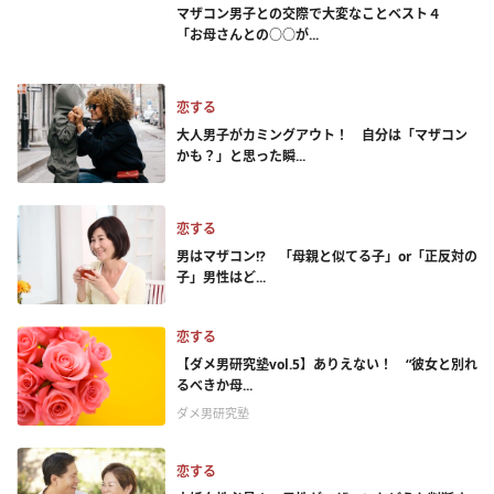
マザコン男子との交際で大変なことベスト４
「お母さんとの○○が...
恋する
大人男子がカミングアウト！ 自分は「マザコン
かも？」と思った瞬...
恋する
男はマザコン!? 「母親と似てる子」or「正反対の
子」男性はど...
恋する
【ダメ男研究塾vol.5】ありえない！ “彼女と別れ
るべきか母...
ダメ男研究塾
恋する