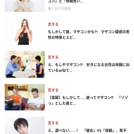
コン」と「母親思い...
働く女子の実態
恋する
もしかして彼、マザコンかも?! マザコン疑惑の男
性の特徴とエピ...
恋する
え、もしやマザコン!? 好きになる女性は母親に似
ているor似て...
恋する
【実録】もしかして……彼ってマザコン!? 「ゾゾ
っ」とした彼と...
恋する
え、選べない……！ 「彼女」VS「母親」、男子