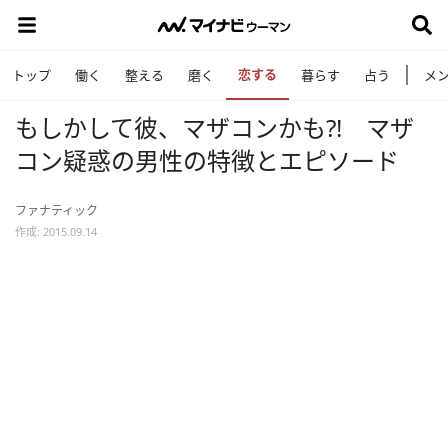
恋する
トップ
働く
整える
磨く
暮らす
占う
メ
もしかして彼、マザコンかも?! マザ
コン疑惑の男性の特徴とエピソード
ファナティック
作成: 2015.09.14