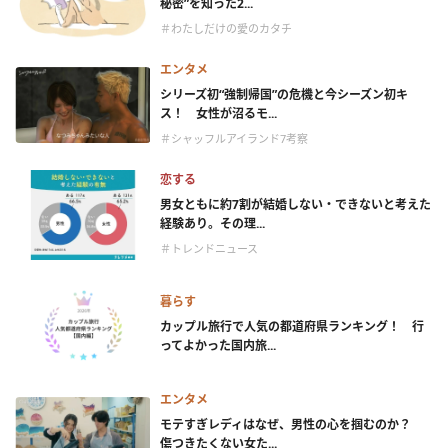
秘密”を知った2...
＃わたしだけの愛のカタチ
エンタメ
シリーズ初“強制帰国”の危機と今シーズン初キ
ス！ 女性が沼るモ...
＃シャッフルアイランド7考察
恋する
男女ともに約7割が結婚しない・できないと考えた
経験あり。その理...
＃トレンドニュース
暮らす
カップル旅行で人気の都道府県ランキング！ 行
ってよかった国内旅...
エンタメ
モテすぎレディはなぜ、男性の心を掴むのか？
傷つきたくない女た...