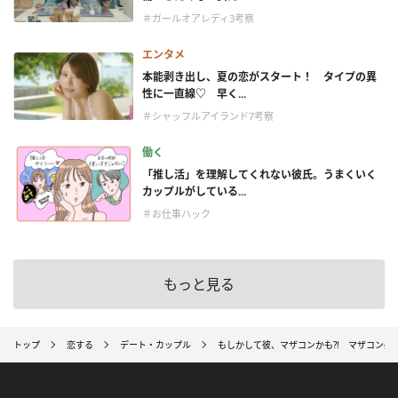
＃ガールオアレディ3考察
エンタメ
本能剥き出し、夏の恋がスタート！ タイプの異
性に一直線♡ 早く...
＃シャッフルアイランド7考察
働く
「推し活」を理解してくれない彼氏。うまくいく
カップルがしている...
＃お仕事ハック
もっと見る
トップ
恋する
デート・カップル
もしかして彼、マザコンかも?! マザコン疑