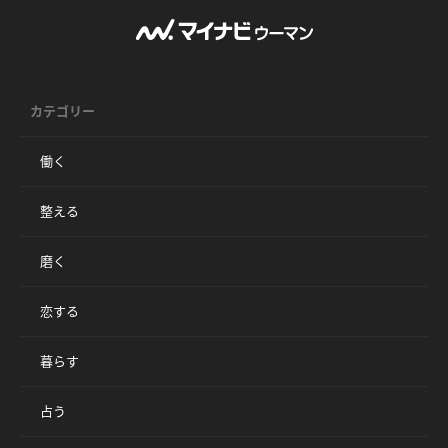
カテゴリー
働く
整える
磨く
恋する
暮らす
占う