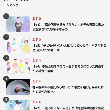
ランキング
恋する
【#4】「家の呪縛を断ち切りたい」地元の男尊女卑か
ら解放された紗希子さんの...
恋する
【#5】“子どものいない人生”どうだった？ バブル期を
生き抜いた56歳・佐...
恋する
【#6】不妊治療をやめて人生が前向きになった美南さ
んの場合・後編
恋する
噛み癖のある彼氏の心理って？ 彼女を噛む行為からわ
かる男性心理7つ
恋する
【#2】「産みたくない自分」と「妊産婦の健康を研究