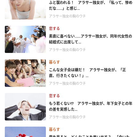
ふと襲われる！ アラサー独女が、「私って、惨め
だな……」と感じ...
アラサー独女の胸のウチ
恋する
素直に喜べない……アラサー独女が、同年代女性の
結婚式に出席して...
アラサー独女の胸のウチ
暮らす
こんな女子会は嫌だ！ アラサー独女が、「正
直、行きたくない！」...
アラサー独女の胸のウチ
恋する
もう若くない!? アラサー独女が、年下女子との年
の差を実感した...
アラサー独女の胸のウチ
暮らす