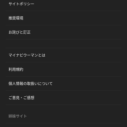
サイトポリシー
推奨環境
お詫びと訂正
マイナビウーマンとは
利用規約
個人情報の取扱いについて
ご意見・ご感想
姉妹サイト