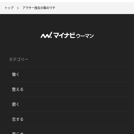
トップ
アラサー独女の胸のウチ
カテゴリー
働く
整える
磨く
恋する
暮らす