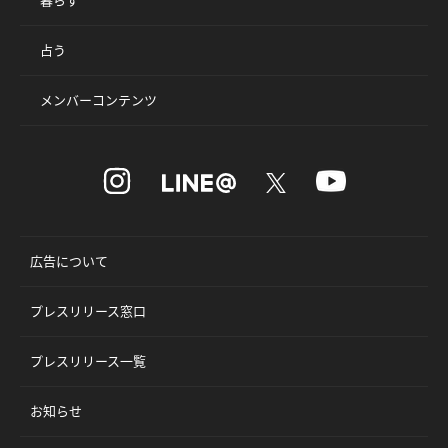
占う
メンバーコンテンツ
広告について
プレスリリース窓口
プレスリリース一覧
お知らせ