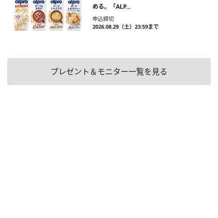
める。「ALP...
申込締切
2026.08.29（土）23:59まで
プレゼント＆モニター一覧を見る