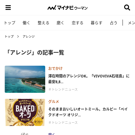
トップ
働く
整える
磨く
恋する
暮らす
占う
メ
トップ
アレンジ
「アレンジ」の記事一覧
おでかけ
滞在時間のアレンジOK。「VIVOVIVA石垣島」に
最安8,8...
＃トレンドニュース
グルメ
そのままおいしいオートミール。カルビー「ベイ
クドオーツ オリジ...
＃トレンドニュース
磨く