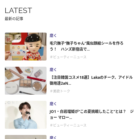
LATEST
最新の記事
磨く
毛穴撫子“撫子ちゃん”風似顔絵シールを作ろ
う！ ハンズ新宿店で...
＃ビューティーニュース
磨く
【注目韓国コスメ18選】Lakaのチーク、アイドル
御用達2aN...
＃美欲トーク
磨く
JO1・白岩瑠姫が“この夏挑戦したこと”とは？ ジ
ョー マロー...
＃ビューティーニュース
磨く