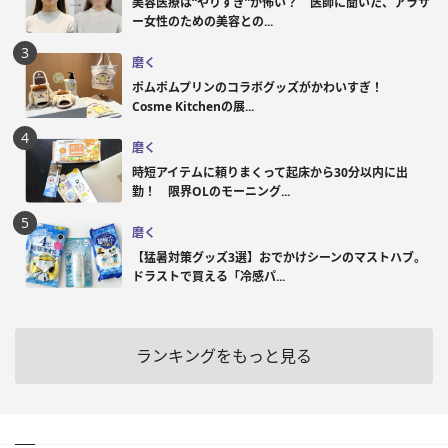
美容医療は“やりすぎ”が怖い？ 医師に聞いた、アラサ
ー女性のための美容との...
磨く
ポムポムプリンのコラボグッズがかわいすぎ！
Cosme Kitchenの展...
磨く
時短アイテムに頼りまくって起床から30分以内に出
勤！ 限界OLのモーニング...
磨く
【猛暑対策グッズ3選】おでかけシーンのマストハブ。
ドラストで買える「冷感パ...
ランキングをもっと見る