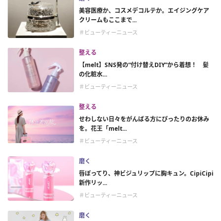
美容医療か、コスメデコルテか。エイジングケア
クリームもここまで...
＃ビューティーニュース
整える
【melt】SNS発の“付け替えDIY”から着想！ 髪
の化粧水...
＃ビューティーニュース
整える
せわしない日々をがんばる方にぴったりのお休み
を。花王「melt...
＃ビューティーニュース
磨く
唇ぽってり、神ビジュリップに胸キュン。CipiCipi
新作リッ...
＃ビューティーニュース
磨く