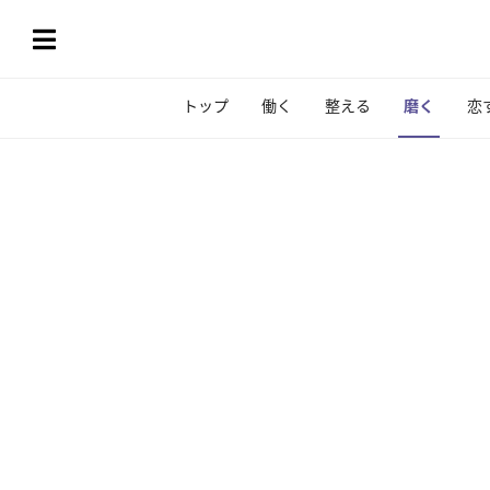
トップ
働く
整える
磨く
恋