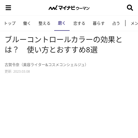
磨く
トップ
働く
整える
恋する
暮らす
占う
メ
ブルーコントロールカラーの効果と
は？ 使い方とおすすめ8選
古賀令奈（美容ライター&コスメコンシェルジュ）
更新: 2023.03.08