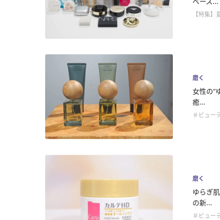
ベース...
【特集】
磨く
女性の“
癒...
＃ビュー
磨く
ゆらぎ肌
の新...
＃ビュー