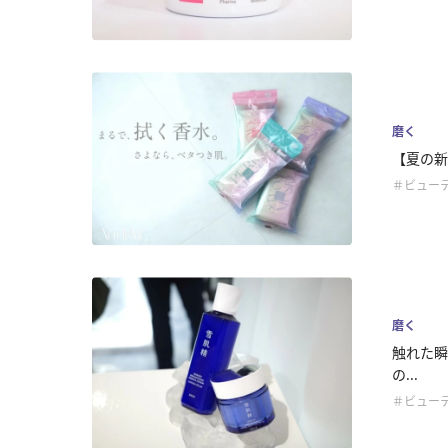
磨く
【夏の新
＃ビュー
磨く
触れた瞬
の...
＃ビュー