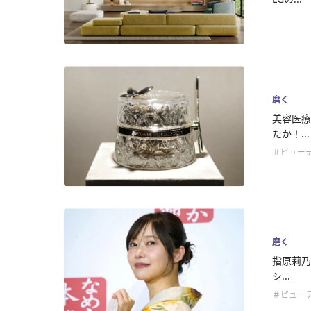
磨く
美容医療
たか！...
＃ビュー
磨く
指原莉乃
シ...
＃ビュー