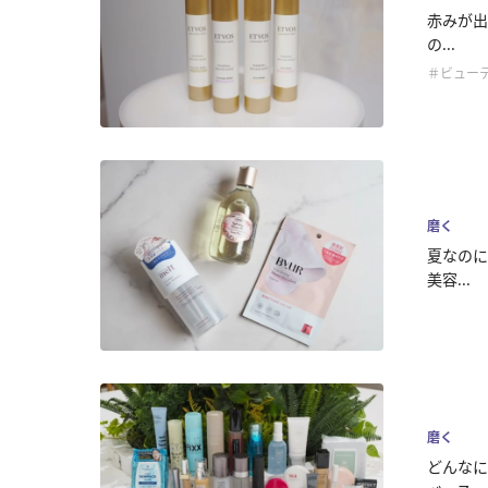
赤みが出
の...
＃ビュー
磨く
夏なのに
美容...
磨く
どんなに