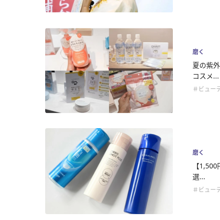
磨く
夏の紫外
コスメ...
＃ビュー
磨く
【1,5
選...
＃ビュー