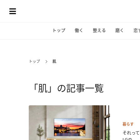
トップ
働く
整える
磨く
恋
トップ
肌
「肌」の記事一覧
暮らす
それって
LGの...