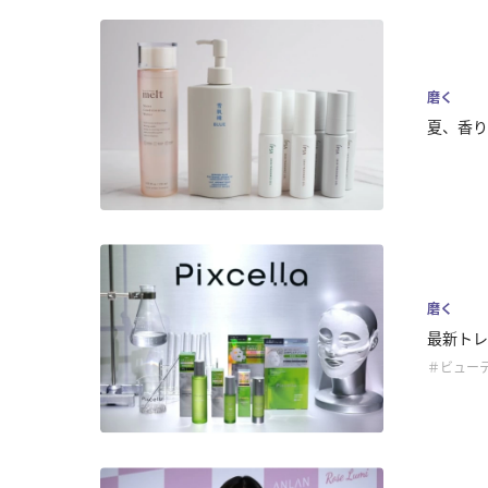
磨く
夏、香り
磨く
最新トレ
＃ビュー