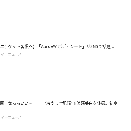
エチケット習慣へ】「AurdeW ボディシート」がSNSで話題...
ティーニュース
間「気持ちいい～」！ “冷やし雪肌精”で涼感美白を体感。初夏
ティーニュース