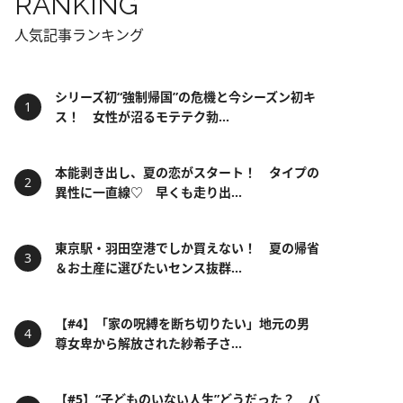
RANKING
人気記事ランキング
シリーズ初“強制帰国”の危機と今シーズン初キ
ス！ 女性が沼るモテテク勃...
本能剥き出し、夏の恋がスタート！ タイプの
異性に一直線♡ 早くも走り出...
東京駅・羽田空港でしか買えない！ 夏の帰省
＆お土産に選びたいセンス抜群...
【#4】「家の呪縛を断ち切りたい」地元の男
尊女卑から解放された紗希子さ...
【#5】“子どものいない人生”どうだった？ バ