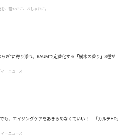
夏を、軽やかに、おしゃれに。
ゆらぎ”に寄り添う。BAUMで定番化する「樹⽊の⾹り」3種が
ティーニュース
でも、エイジングケアをあきらめなくていい！ 「カルテHD」
ティーニュース