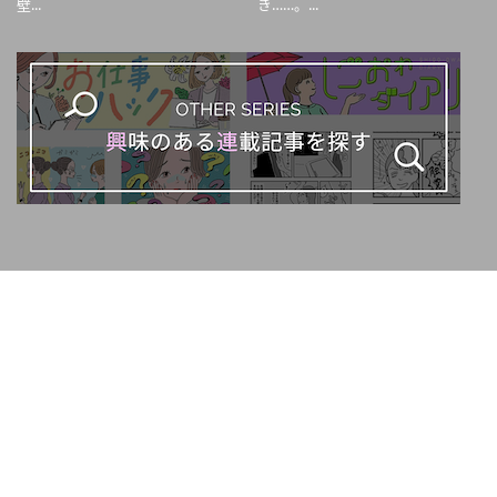
壁...
き……。...