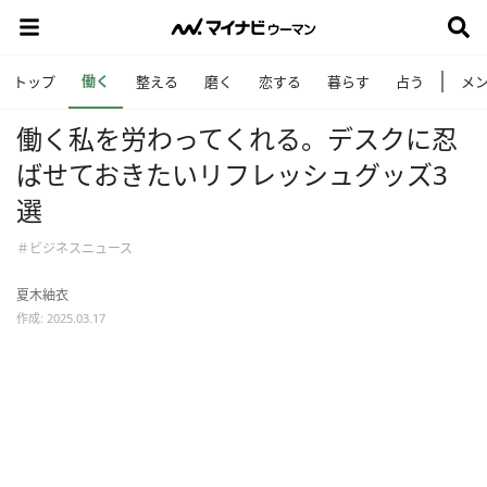
働く
トップ
整える
磨く
恋する
暮らす
占う
メ
働く私を労わってくれる。デスクに忍
ばせておきたいリフレッシュグッズ3
選
＃ビジネスニュース
夏木紬衣
作成: 2025.03.17