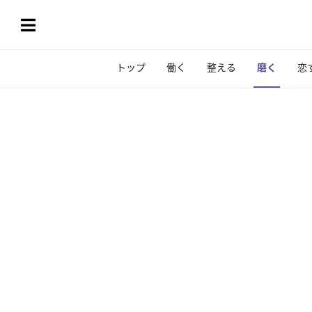
トップ
働く
整える
磨く
恋