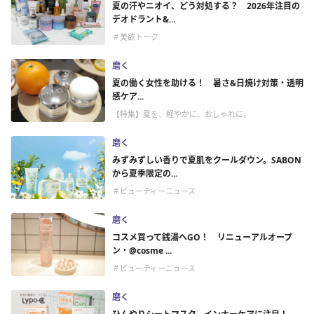
夏の汗やニオイ、どう対処する？ 2026年注目の
デオドラント&...
＃美欲トーク
磨く
夏の働く女性を助ける！ 暑さ&日焼け対策・透明
感ケア...
【特集】夏を、軽やかに、おしゃれに。
磨く
みずみずしい香りで夏肌をクールダウン。SABON
から夏季限定の...
＃ビューティーニュース
磨く
コスメ買って銭湯へGO！ リニューアルオープ
ン・@cosme ...
＃ビューティーニュース
磨く