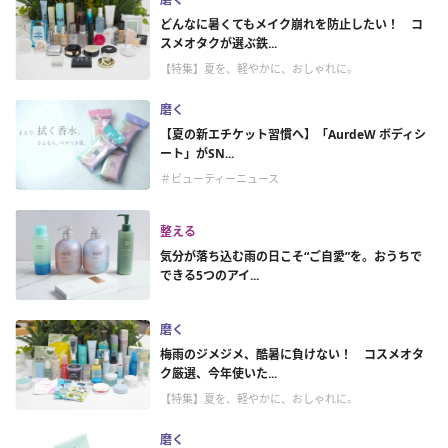
どんなに暑くてもメイク崩れを防止したい！ コ
スメオタクが選ぶ鉄...
【特集】夏を、軽やかに、おしゃれに。
磨く
【夏の新エチケット習慣へ】「AurdeW ボディシ
ート」がSN...
＃ビューティーニュース
整える
気分が落ち込む雨の日こそ“ご自愛”を。おうちで
できる5つのアイ...
磨く
梅雨のジメジメ、酷暑に負けない！ コスメオタ
ク厳選、今年使いた...
【特集】夏を、軽やかに、おしゃれに。
磨く