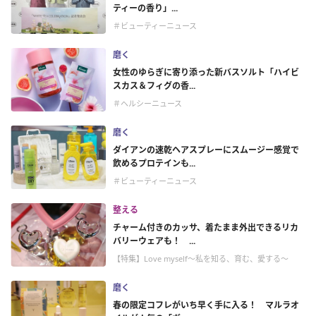
ティーの香り」...
＃ビューティーニュース
磨く
女性のゆらぎに寄り添った新バスソルト「ハイビ
スカス＆フィグの香...
＃ヘルシーニュース
磨く
ダイアンの速乾ヘアスプレーにスムージー感覚で
飲めるプロテインも...
＃ビューティーニュース
整える
チャーム付きのカッサ、着たまま外出できるリカ
バリーウェアも！ ...
【特集】Love myself～私を知る、育む、愛する～
磨く
春の限定コフレがいち早く手に入る！ マルラオ