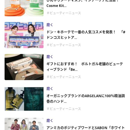
ひんやりシートマスク、インナーケアに注目！
Cosme Kit...
＃ビューティーニュース
磨く
ドン・キホーテで一番の人気コスメを発表！ 「#
ドンコスヒットア...
＃ビューティーニュース
磨く
ギフトにおすすめ！ ポルトガル老舗のビューテ
ィーブランド「Be...
＃ビューティーニュース
磨く
オーガニックブランドのARGELANに100％精油調
香のハンド...
＃ビューティーニュース
磨く
アンミカのポジティブワードとSABON「ホワイト