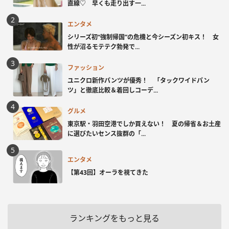
直線♡ 早くも走り出す一...
エンタメ
シリーズ初“強制帰国”の危機と今シーズン初キス！ 女
性が沼るモテテク勃発で...
ファッション
ユニクロ新作パンツが優秀！ 「タックワイドパン
ツ」と徹底比較＆着回しコーデ...
グルメ
東京駅・羽田空港でしか買えない！ 夏の帰省＆お土産
に選びたいセンス抜群の「...
エンタメ
【第43回】オーラを視てきた
ランキングをもっと見る