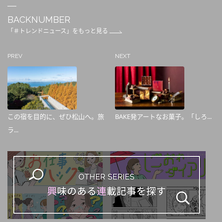
BACKNUMBER
「＃トレンドニュース」をもっと見る
PREV
NEXT
この宿を目的に、ぜひ松山へ。旅
BAKE発アートなお菓子。「しろ...
ラ...