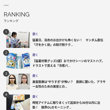
RANKING
ランキング
磨く
猛暑日、浴衣のお出かけも怖くない！ マンダム直伝
「汗をかく前」の制汗剤テク...
磨く
【猛暑対策グッズ3選】おでかけシーンのマストハブ。
ドラストで買える「冷感パ...
磨く
美容医療は“やりすぎ”が怖い？ 医師に聞いた、アラサ
ー女性のための美容との...
磨く
時短アイテムに頼りまくって起床から30分以内に出
勤！ 限界OLのモーニング...