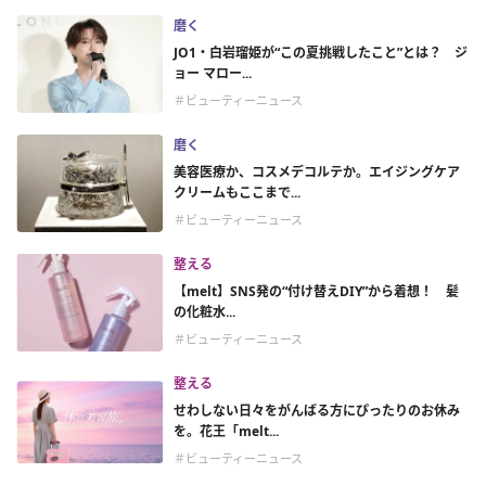
磨く
JO1・白岩瑠姫が“この夏挑戦したこと”とは？ ジ
ョー マロー...
＃ビューティーニュース
磨く
美容医療か、コスメデコルテか。エイジングケア
クリームもここまで...
＃ビューティーニュース
整える
【melt】SNS発の“付け替えDIY”から着想！ 髪
の化粧水...
＃ビューティーニュース
整える
せわしない日々をがんばる方にぴったりのお休み
を。花王「melt...
＃ビューティーニュース