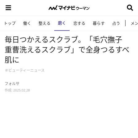
磨く
トップ
働く
整える
恋する
暮らす
占う
メ
毎日つかえるスクラブ。「毛穴撫子
重曹洗えるスクラブ」で全身つるすべ
肌に
＃ビューティーニュース
フォルサ
作成: 2025.02.28