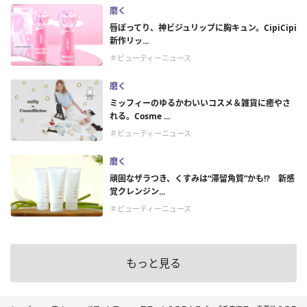
磨く
唇ぽってり、神ビジュリップに胸キュン。CipiCipi
新作リッ...
＃ビューティーニュース
磨く
ミッフィーのゆるかわいいコスメ＆雑貨に癒やさ
れる。Cosme ...
＃ビューティーニュース
磨く
頑固なザラつき、くすみは“滞留角質”かも!? 新感
覚クレンジン...
＃ビューティーニュース
もっと見る