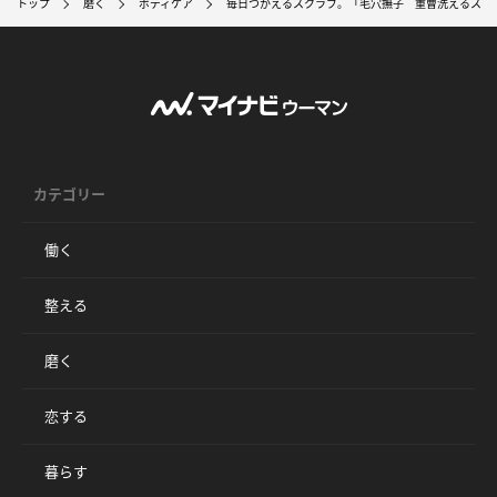
トップ
磨く
ボディケア
毎日つかえるスクラブ。「毛穴撫子 重曹洗えるスク
カテゴリー
働く
整える
磨く
恋する
暮らす