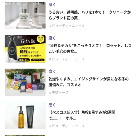
磨く
うるおい、透明感、ハリを1本で！ クリニークか
らブランド初の薬...
＃ビューティーニュース
磨く
“角栓＆テカリ”をごっそりオフ！ ロゼット、しつ
こい毛穴の角栓...
＃ビューティーニュース
磨く
乾燥やくすみ、エイジングサインが気になる冬の
肌悩みに。コスメオ...
＃美欲トーク
磨く
【ベスコス新人賞】角栓&黒ずみが2週間
で……！ オル...
＃ビューティーニュース