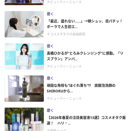
＃ビューティーニュース
磨く
「最近、盛れない……」→顎シュッ、目パチッ！
ポーラで人生初エ...
＃コスメオタクの自由研究
磨く
髙橋ひかるが“とろみクレンジング”に感動。「リ
スブラン」アンバ...
＃ビューティーニュース
磨く
頑固な角栓も“ほぐれ落ち”!? 炭酸泡洗顔の
SHIRORUから...
＃ビューティーニュース
磨く
【2026年春夏の注目美容液13選】コスメオタク厳
選！ ハリ・...
＃美欲トーク