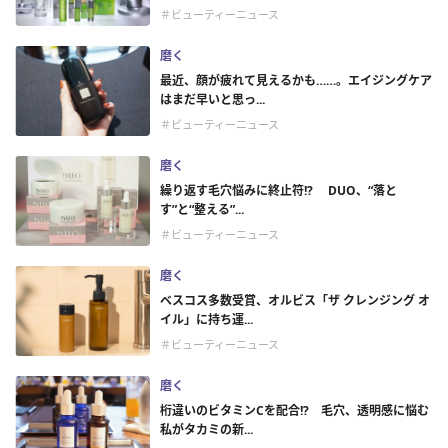
＃ビューティーニュース
磨く
最近、顔が疲れて見えるかも……。エイジングケア
はまだ早いと思っ...
＃ビューティーニュース
磨く
繰り返す毛穴悩みに終止符!? DUO、“落と
す”と“整える”...
＃ビューティーニュース
磨く
ベスコス多数受賞、オルビス「ザ クレンジング オ
イル」に持ち運...
＃ビューティーニュース
磨く
桁違いのビタミンCを配合!? 毛穴、透明感に悩む
私がタカミの新...