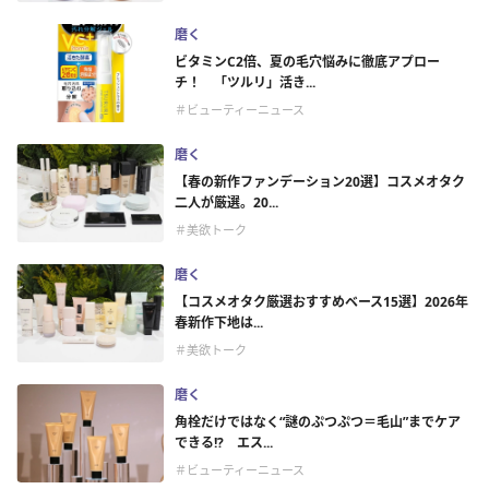
磨く
ビタミンC2倍、夏の毛穴悩みに徹底アプロー
チ！ 「ツルリ」活き...
＃ビューティーニュース
磨く
【春の新作ファンデーション20選】コスメオタク
二人が厳選。20...
＃美欲トーク
磨く
【コスメオタク厳選おすすめベース15選】2026年
春新作下地は...
＃美欲トーク
磨く
角栓だけではなく“謎のぷつぷつ＝毛山”までケア
できる!? エス...
＃ビューティーニュース