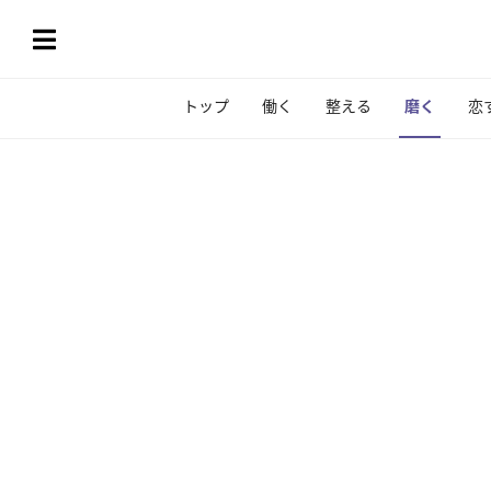
トップ
働く
整える
磨く
恋