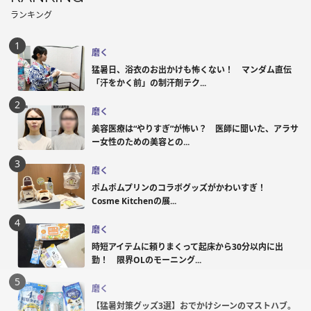
ランキング
磨く
猛暑日、浴衣のお出かけも怖くない！ マンダム直伝
「汗をかく前」の制汗剤テク...
磨く
美容医療は“やりすぎ”が怖い？ 医師に聞いた、アラサ
ー女性のための美容との...
磨く
ポムポムプリンのコラボグッズがかわいすぎ！
Cosme Kitchenの展...
磨く
時短アイテムに頼りまくって起床から30分以内に出
勤！ 限界OLのモーニング...
磨く
【猛暑対策グッズ3選】おでかけシーンのマストハブ。