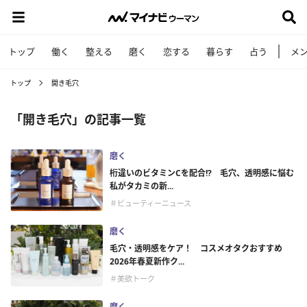
トップ
働く
整える
磨く
恋する
暮らす
占う
メ
トップ
開き毛穴
「開き毛穴」の記事一覧
磨く
桁違いのビタミンCを配合!? 毛穴、透明感に悩む
私がタカミの新...
＃ビューティーニュース
磨く
毛穴・透明感をケア！ コスメオタクおすすめ
2026年春夏新作ク...
＃美欲トーク
磨く