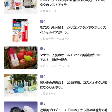
ミニバッグでおしゃれに楽しみたい夏。コスメオ
タクのマストアイテ...
＃美欲トーク
磨く
毛穴汚れを分解！ シリコンブラシでやさしくス
ペシャルケアが叶う...
＃ビューティーニュース
磨く
マナラ、人気のオールインワン美容液がリニュー
アル！ 新成分配合...
＃ビューティーニュース
磨く
暑い夏の必需品！ 2025年版、コスメオタクが気
になるひんやり...
＃美欲トーク
磨く
辻󠄀希美プロデュース『illuN』から炭の吸着力で毛