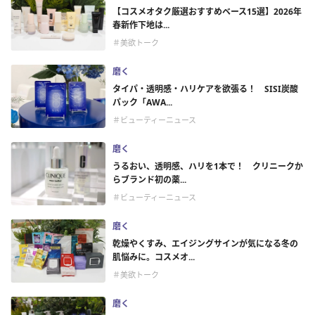
【コスメオタク厳選おすすめベース15選】2026年
春新作下地は...
＃美欲トーク
磨く
タイパ・透明感・ハリケアを欲張る！ SISI炭酸
パック「AWA...
＃ビューティーニュース
磨く
うるおい、透明感、ハリを1本で！ クリニークか
らブランド初の薬...
＃ビューティーニュース
磨く
乾燥やくすみ、エイジングサインが気になる冬の
肌悩みに。コスメオ...
＃美欲トーク
磨く