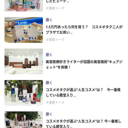
したビューテ...
＃美欲トーク
磨く
1.5万円あったら何を買う？ コスメオタク二人が
プラザでお買い...
＃美欲トーク
磨く
美容医療好きライターが話題の美容施術“キュアジ
ェット”を体験！
磨く
コスメオタクが選ぶ“人生コスメ”は？ 今一番推
している殿堂入り...
＃美欲トーク
磨く
コスメオタクが選ぶ“人生コスメ”は？ 今一番推し
ている殿堂入り...