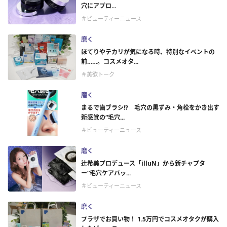
穴にアプロ...
＃ビューティーニュース
磨く
ほてりやテカリが気になる時、特別なイベントの
前……。コスメオタ...
＃美欲トーク
磨く
まるで歯ブラシ!? 毛穴の黒ずみ・角栓をかき出す
新感覚の“毛穴...
＃ビューティーニュース
磨く
辻希美プロデュース「illuN」から新チャプタ
ー“毛穴ケアパッ...
＃ビューティーニュース
磨く
プラザでお買い物！ 1.5万円でコスメオタクが購入