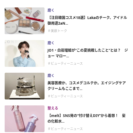
磨く
【注目韓国コスメ18選】Lakaのチーク、アイドル
御用達2aN...
＃美欲トーク
磨く
JO1・白岩瑠姫が“この夏挑戦したこと”とは？ ジ
ョー マロー...
＃ビューティーニュース
磨く
美容医療か、コスメデコルテか。エイジングケア
クリームもここまで...
＃ビューティーニュース
整える
【melt】SNS発の“付け替えDIY”から着想！ 髪
の化粧水...
＃ビューティーニュース