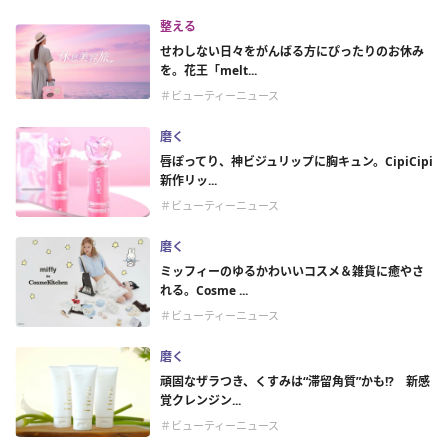
整える
せわしない日々をがんばる方にぴったりのお休み
を。花王「melt...
＃ビューティーニュース
磨く
唇ぽってり、神ビジュリップに胸キュン。CipiCipi
新作リッ...
＃ビューティーニュース
磨く
ミッフィーのゆるかわいいコスメ＆雑貨に癒やさ
れる。Cosme ...
＃ビューティーニュース
磨く
頑固なザラつき、くすみは“滞留角質”かも!? 新感
覚クレンジン...
＃ビューティーニュース