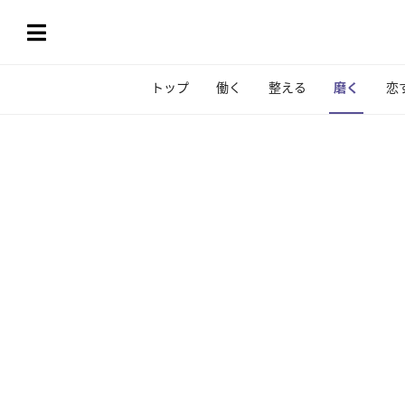
トップ
働く
整える
磨く
恋