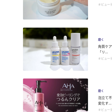
＃ビュー
磨く
角質ケア
「リ...
＃ビュー
磨く
泡立て不
変化す...
＃ビュー