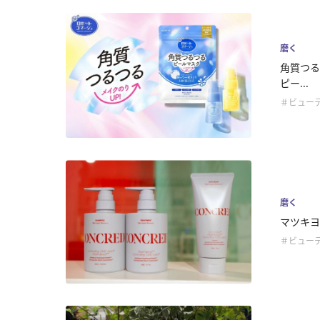
磨く
角質つる
ピー...
＃ビュー
磨く
マツキヨコ
＃ビュー