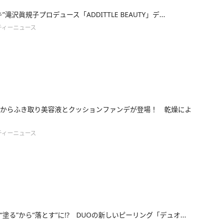
”滝沢眞規子プロデュース「ADDITTLE BEAUTY」デ...
ティーニュース
からふき取り美容液とクッションファンデが登場！ 乾燥によ
ティーニュース
“塗る”から“落とす”に!? DUOの新しいピーリング「デュオ...