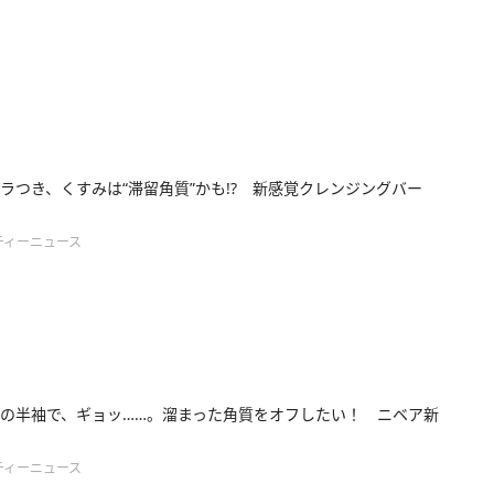
ラつき、くすみは“滞留角質”かも!? 新感覚クレンジングバー
ティーニュース
の半袖で、ギョッ……。溜まった角質をオフしたい！ ニベア新
ティーニュース