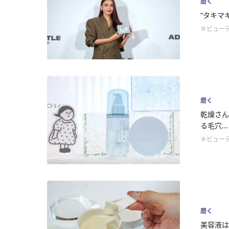
磨く
“タキマキ
＃ビュー
磨く
乾燥さん
る毛穴...
＃ビュー
磨く
美容液は