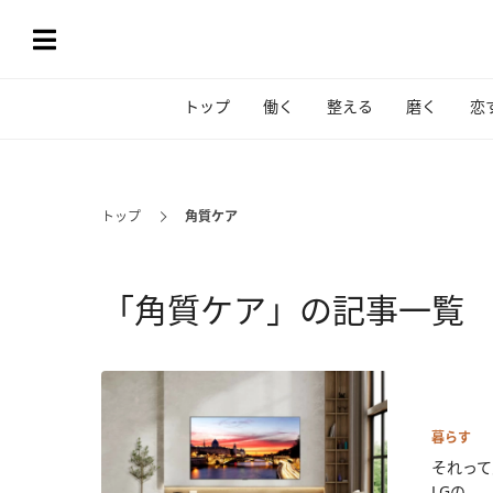
トップ
働く
整える
磨く
恋
トップ
角質ケア
「角質ケア」の記事一覧
暮らす
それって
LGの...