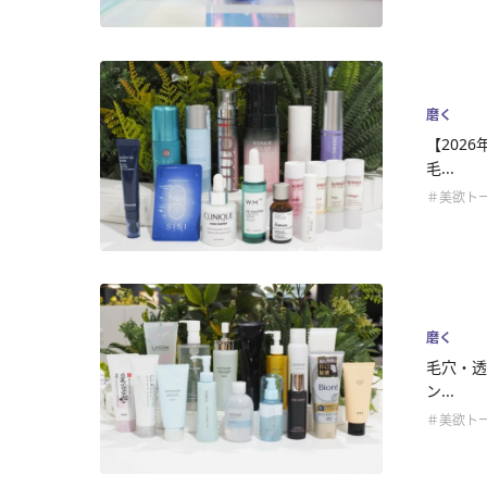
磨く
【202
毛...
＃美欲ト
磨く
毛穴・透
ン...
＃美欲ト