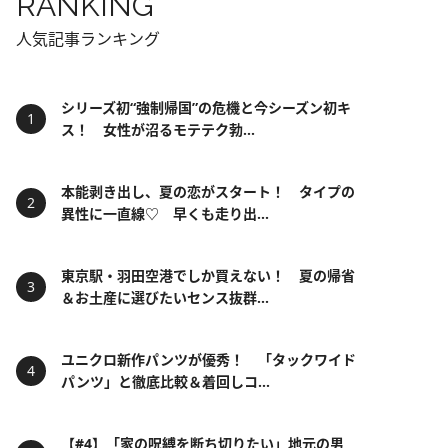
RANKING
人気記事ランキング
シリーズ初“強制帰国”の危機と今シーズン初キ
ス！ 女性が沼るモテテク勃...
本能剥き出し、夏の恋がスタート！ タイプの
異性に一直線♡ 早くも走り出...
東京駅・羽田空港でしか買えない！ 夏の帰省
＆お土産に選びたいセンス抜群...
ユニクロ新作パンツが優秀！ 「タックワイド
パンツ」と徹底比較＆着回しコ...
【#4】「家の呪縛を断ち切りたい」地元の男