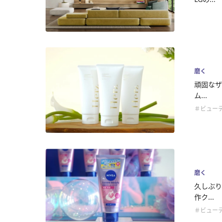
磨く
頑固なザ
ム...
＃ビュー
磨く
久しぶり
作ク...
＃ビュー