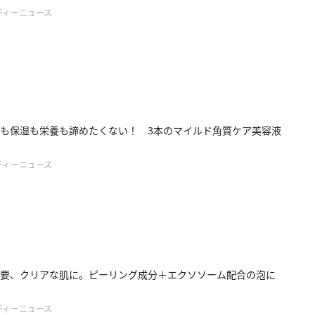
ティーニュース
も保湿も栄養も諦めたくない！ 3本のマイルド角質ケア美容液
ティーニュース
要、クリアな肌に。ピーリング成分＋エクソソーム配合の泡に
ティーニュース