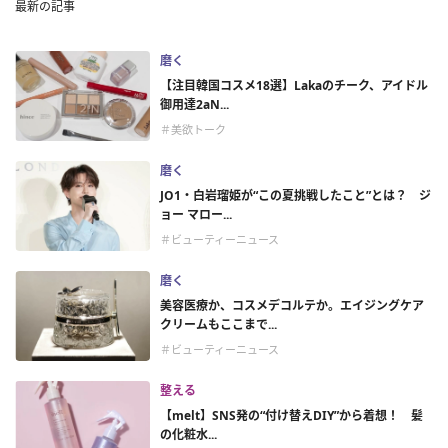
最新の記事
磨く
【注目韓国コスメ18選】Lakaのチーク、アイドル
御用達2aN...
＃美欲トーク
磨く
JO1・白岩瑠姫が“この夏挑戦したこと”とは？ ジ
ョー マロー...
＃ビューティーニュース
磨く
美容医療か、コスメデコルテか。エイジングケア
クリームもここまで...
＃ビューティーニュース
整える
【melt】SNS発の“付け替えDIY”から着想！ 髪
の化粧水...