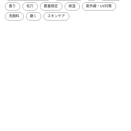
香り
毛穴
数量限定
保湿
紫外線・UV対策
洗顔料
磨く
スキンケア