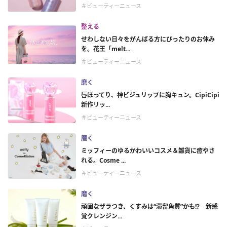
＃ビューティーニュース
整える
せわしない日々をがんばる方にぴったりのお休み
を。花王「melt...
＃ビューティーニュース
磨く
唇ぽってり、神ビジュリップに胸キュン。CipiCipi
新作リッ...
＃ビューティーニュース
磨く
ミッフィーのゆるかわいいコスメ＆雑貨に癒やさ
れる。Cosme ...
＃ビューティーニュース
磨く
頑固なザラつき、くすみは“滞留角質”かも!? 新感
覚クレンジン...