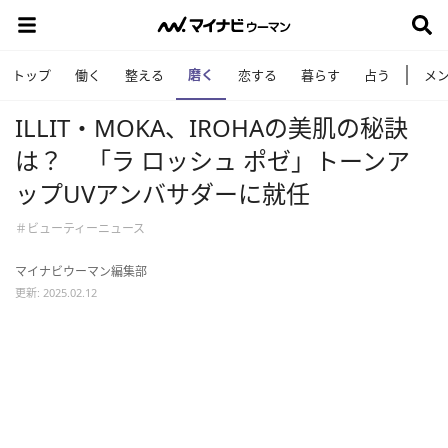
磨く
トップ
働く
整える
恋する
暮らす
占う
メ
ILLIT・MOKA、IROHAの美肌の秘訣
は？ 「ラ ロッシュ ポゼ」トーンア
ップUVアンバサダーに就任
＃ビューティーニュース
マイナビウーマン編集部
更新: 2025.02.12