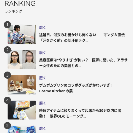
RANKING
ランキング
磨く
猛暑日、浴衣のお出かけも怖くない！ マンダム直伝
「汗をかく前」の制汗剤テク...
磨く
美容医療は“やりすぎ”が怖い？ 医師に聞いた、アラサ
ー女性のための美容との...
磨く
ポムポムプリンのコラボグッズがかわいすぎ！
Cosme Kitchenの展...
磨く
時短アイテムに頼りまくって起床から30分以内に出
勤！ 限界OLのモーニング...
磨く