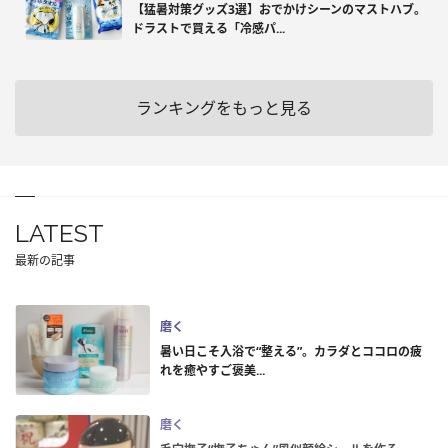
【猛暑対策グッズ3選】おでかけシーンのマストハブ。
ドラストで買える「冷感パ...
ランキングをもっと見る
LATEST
最新の記事
磨く
暑い日こそ入浴で“整える”。カラダとココロの疲
れを癒やすご褒美...
磨く