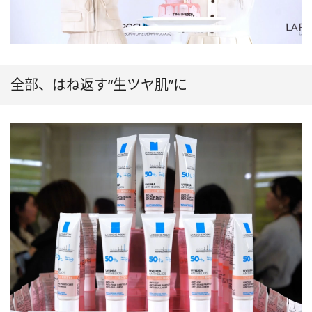
全部、はね返す“生ツヤ肌”に