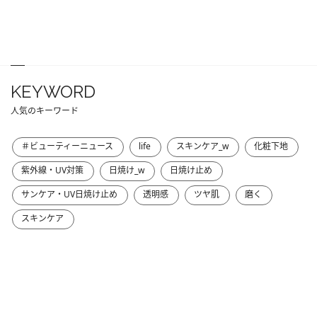
KEYWORD
人気のキーワード
＃ビューティーニュース
life
スキンケア_w
化粧下地
紫外線・UV対策
日焼け_w
日焼け止め
サンケア・UV日焼け止め
透明感
ツヤ肌
磨く
スキンケア