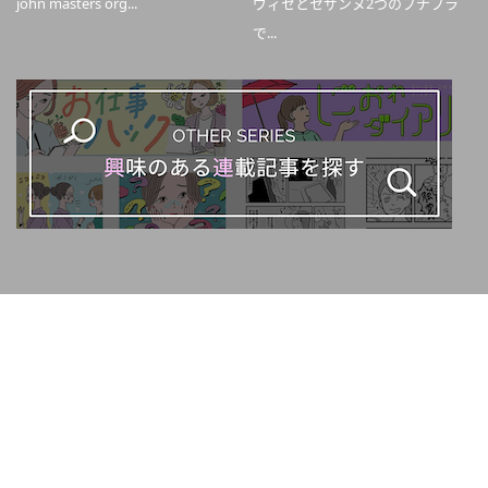
john masters org...
ヴィセとセザンヌ2つのプチプラ
で...