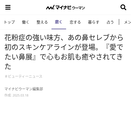
磨く
トップ
働く
整える
恋する
暮らす
占う
メ
花粉症の強い味方、あの鼻セレブから
初のスキンケアラインが登場。『愛で
たい鼻展』で心もお肌も癒やされてき
た
＃ビューティーニュース
マイナビウーマン編集部
作成: 2025.03.18