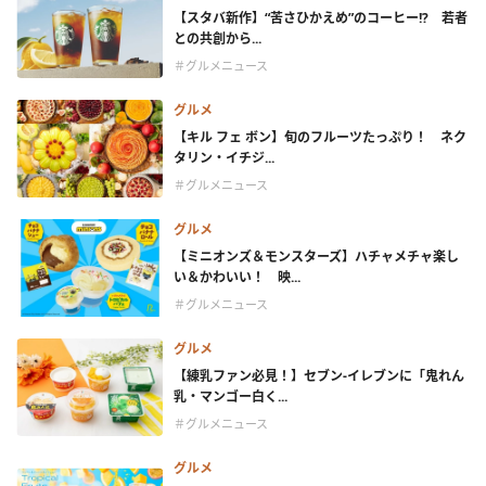
【スタバ新作】“苦さひかえめ”のコーヒー!? 若者
との共創から...
＃グルメニュース
グルメ
【キル フェ ボン】旬のフルーツたっぷり！ ネク
タリン・イチジ...
＃グルメニュース
グルメ
【ミニオンズ＆モンスターズ】ハチャメチャ楽し
い＆かわいい！ 映...
＃グルメニュース
グルメ
【練乳ファン必見！】セブン‐イレブンに「鬼れん
乳・マンゴー白く...
＃グルメニュース
グルメ