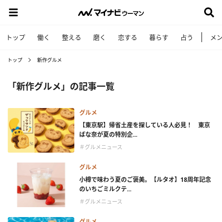
トップ
働く
整える
磨く
恋する
暮らす
占う
メ
トップ
新作グルメ
「新作グルメ」の記事一覧
グルメ
【東京駅】帰省土産を探している人必見！ 東京
ばな奈が夏の特別企...
＃グルメニュース
グルメ
小樽で味わう夏のご褒美。【ルタオ】18周年記念
のいちごミルクテ...
＃グルメニュース
グルメ