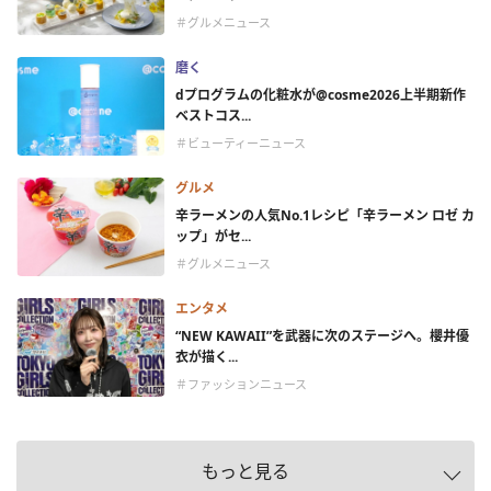
＃グルメニュース
磨く
dプログラムの化粧水が@cosme2026上半期新作
ベストコス...
＃ビューティーニュース
グルメ
辛ラーメンの人気No.1レシピ「辛ラーメン ロゼ カ
ップ」がセ...
＃グルメニュース
エンタメ
“NEW KAWAII”を武器に次のステージへ。櫻井優
衣が描く...
＃ファッションニュース
もっと見る