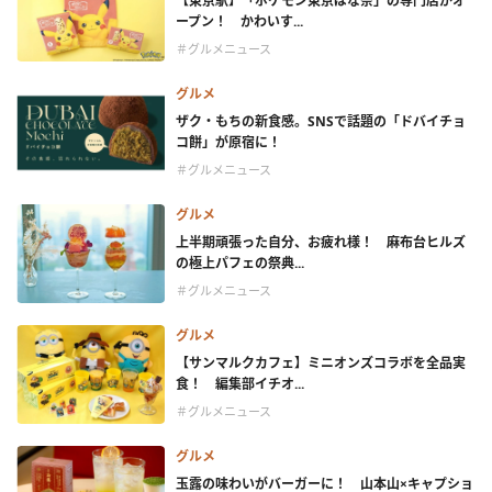
【東京駅】「ポケモン東京ばな奈」の専門店がオ
ープン！ かわいす...
＃グルメニュース
グルメ
ザク・もちの新食感。SNSで話題の「ドバイチョ
コ餅」が原宿に！
＃グルメニュース
グルメ
上半期頑張った自分、お疲れ様！ 麻布台ヒルズ
の極上パフェの祭典...
＃グルメニュース
グルメ
【サンマルクカフェ】ミニオンズコラボを全品実
食！ 編集部イチオ...
＃グルメニュース
グルメ
玉露の味わいがバーガーに！ 山本山×キャプショ