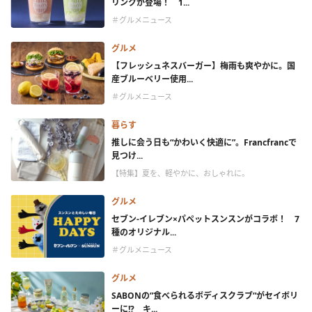
リンクが登場！ 1...
＃グルメニュース
グルメ
【フレッシュネスバーガー】梅雨も爽やかに。国
産ブルーベリー使用...
＃グルメニュース
暮らす
推しに会う日も“かわいく快適に”。Francfrancで
見つけ...
【特集】夏を、軽やかに、おしゃれに。
グルメ
セブン‐イレブン×パペットスンスンがコラボ！ 7
種のオリジナル...
＃グルメニュース
グルメ
SABONの”食べられるボディスクラブ”がセイボリ
ーに!? キ...