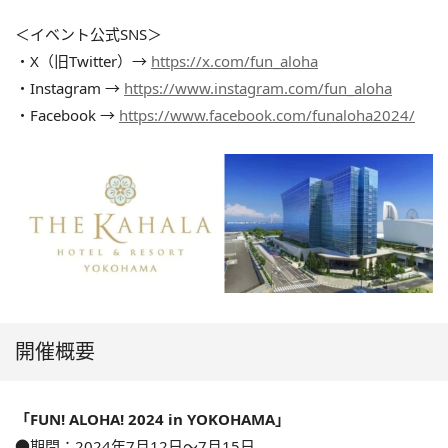
＜イベント公式SNS＞
・X（旧Twitter）→
https://x.com/fun_aloha
・Instagram →
https://www.instagram.com/fun_aloha
・Facebook →
https://www.facebook.com/funaloha2024/
開催概要
「FUN! ALOHA! 2024 in YOKOHAMA」
●期間：2024年7月12日〜7月15日