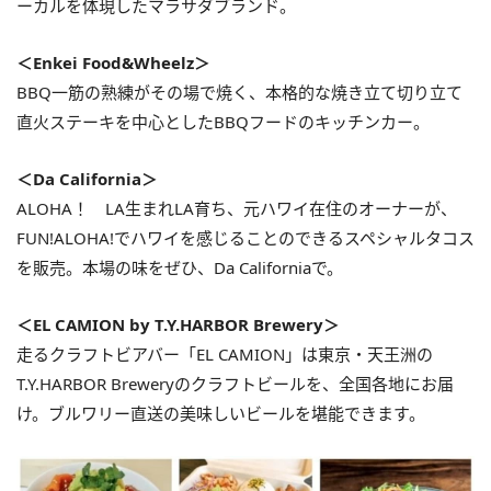
ーカルを体現したマラサダブランド。
＜Enkei Food&Wheelz＞
BBQ一筋の熟練がその場で焼く、本格的な焼き立て切り立て
直火ステーキを中心としたBBQフードのキッチンカー。
＜Da California＞
ALOHA！ LA生まれLA育ち、元ハワイ在住のオーナーが、
FUN!ALOHA!でハワイを感じることのできるスペシャルタコス
を販売。本場の味をぜひ、Da Californiaで。
＜EL CAMION by T.Y.HARBOR Brewery＞
走るクラフトビアバー「EL CAMION」は東京・天王洲の
T.Y.HARBOR Breweryのクラフトビールを、全国各地にお届
け。ブルワリー直送の美味しいビールを堪能できます。