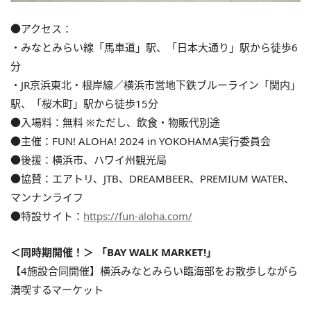
●アクセス：
・みなとみらい線「馬車道」駅、「日本大通り」駅から徒歩6
分
・JR京浜東北・根岸線／横浜市営地下鉄ブルーライン「関内」
駅、「桜木町」駅から徒歩15分
●入場料：無料 ※ただし、飲食・物販代別途
●主催：FUN! ALOHA! 2024 in YOKOHAMA実行委員会
●後援：横浜市、ハワイ州観光局
●協賛：エアトリ、JTB、DREAMBEER、PREMIUM WATER、
マンナンライフ
●特設サイト：
https://fun-aloha.com/
＜同時期開催！＞ 「BAY WALK MARKET!」
【4施設合同開催】横浜みなとみらい臨海部をお散歩しながら
満喫するマーケット