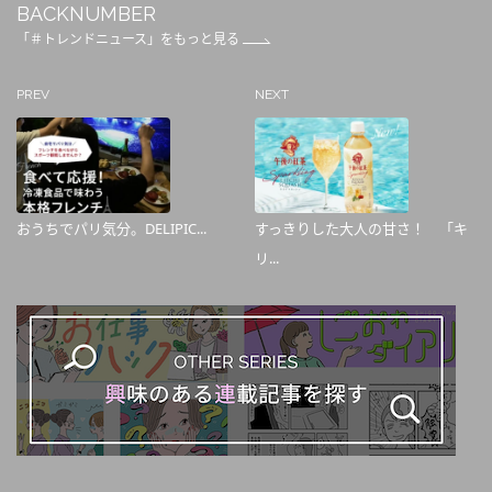
BACKNUMBER
「＃トレンドニュース」をもっと見る
PREV
NEXT
おうちでパリ気分。DELIPIC...
すっきりした大人の甘さ！ 「キ
リ...