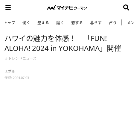
トップ
働く
整える
磨く
恋する
暮らす
占う
メ
ハワイの魅力を体感！ 「FUN!
ALOHA! 2024 in YOKOHAMA」開催
＃トレンドニュース
エボル
作成: 2024.07.03