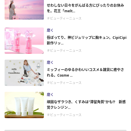
せわしない日々をがんばる方にぴったりのお休み
を。花王「melt...
＃ビューティーニュース
磨く
唇ぽってり、神ビジュリップに胸キュン。CipiCipi
新作リッ...
＃ビューティーニュース
磨く
ミッフィーのゆるかわいいコスメ＆雑貨に癒やさ
れる。Cosme ...
＃ビューティーニュース
磨く
頑固なザラつき、くすみは“滞留角質”かも!? 新感
覚クレンジン...
＃ビューティーニュース