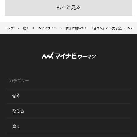
もっと見る
トップ
磨く
ヘアスタイル
女子に聞いた！ 「合コン」VS「女子会」、ヘア
カテゴリー
働く
整える
磨く