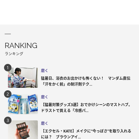
RANKING
ランキング
磨く
猛暑日、浴衣のお出かけも怖くない！ マンダム直伝
「汗をかく前」の制汗剤テク...
磨く
【猛暑対策グッズ3選】おでかけシーンのマストハブ。
ドラストで買える「冷感パ...
磨く
【エクセル・KATE】メイクに“今っぽさ”を取り入れる
には？ ブラウンアイ...