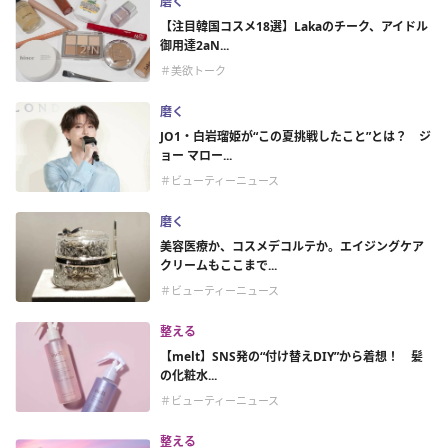
磨く
【注目韓国コスメ18選】Lakaのチーク、アイドル
御用達2aN...
＃美欲トーク
磨く
JO1・白岩瑠姫が“この夏挑戦したこと”とは？ ジ
ョー マロー...
＃ビューティーニュース
磨く
美容医療か、コスメデコルテか。エイジングケア
クリームもここまで...
＃ビューティーニュース
整える
【melt】SNS発の“付け替えDIY”から着想！ 髪
の化粧水...
＃ビューティーニュース
整える