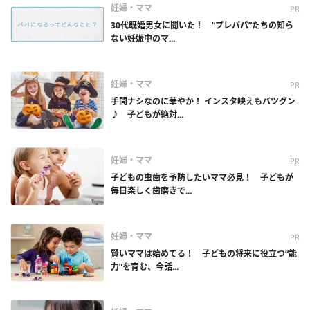
妊婦・ママ
PR
30代既婚男女に聞いた！ “プレパパ”たちの知ら
ない妊娠中のマ...
妊婦・ママ
PR
手間ナシなのに華やか！ インスタ映えもバツグン
♪ 子どもが絶対...
妊婦・ママ
PR
子どもの虫歯を予防したいママ必見！ 子どもが
毎日楽しく歯磨きで...
妊婦・ママ
PR
賢いママは始めてる！ 子どもの将来に役立つ“能
力”を育む、今話...