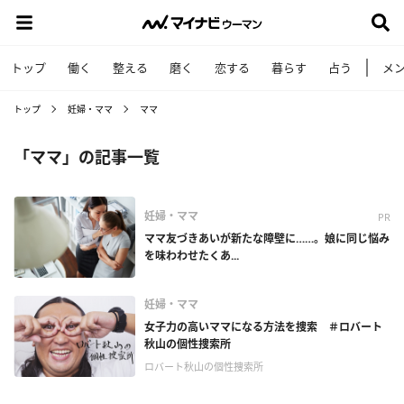
トップ
働く
整える
磨く
恋する
暮らす
占う
メ
トップ
妊婦・ママ
ママ
「ママ」の記事一覧
妊婦・ママ
PR
ママ友づきあいが新たな障壁に……。娘に同じ悩み
を味わわせたくあ...
妊婦・ママ
女子力の高いママになる方法を捜索 ＃ロバート
秋山の個性捜索所
ロバート秋山の個性捜索所