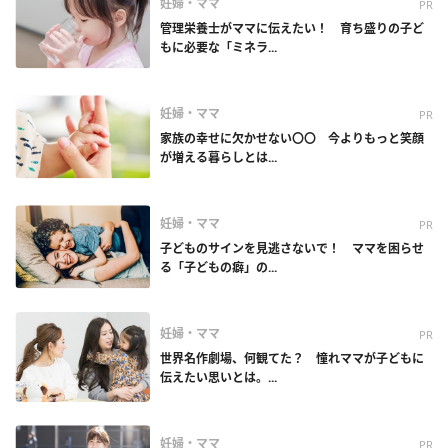
妊婦・ママ
PR
管理栄養士がママに伝えたい！ 育ち盛りの子ど
もに必要な「ミネラ...
妊婦・ママ
PR
家族の幸せに欠かせない〇〇 今よりもっと笑顔
が増える暮らしとは...
妊婦・ママ
PR
子どものサインを見逃さないで！ ママを困らせ
る「子どもの癖」の...
妊婦・ママ
PR
世界名作劇場、何観てた？ 憧れママが子どもに
伝えたい思いとは。...
妊婦・ママ
PR