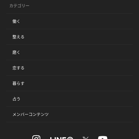
カテゴリー
働く
整える
磨く
恋する
暮らす
占う
メンバーコンテンツ