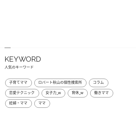
KEYWORD
人気のキーワード
子育てママ
ロバート秋山の個性捜索所
コラム
恋愛テクニック
女子力_w
育休_w
働きママ
妊婦・ママ
ママ