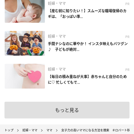
妊婦・ママ
PR
【産む前に知りたい！】スムーズな職場復帰のカ
ギは、「おっぱい準...
妊婦・ママ
PR
手間ナシなのに華やか！ インスタ映えもバツグン
♪ 子どもが絶対...
妊婦・ママ
PR
【毎日の積み重ねが大事】赤ちゃんと自分のため
に♡ 忙しくてもで...
もっと見る
トップ
妊婦・ママ
ママ
女子力の高いママになる方法を捜索 ＃ロバート秋山