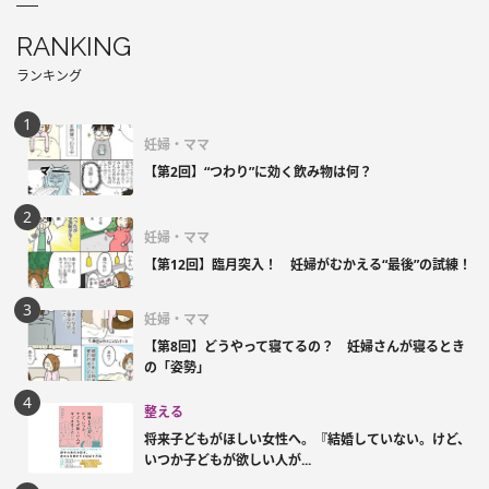
RANKING
ランキング
妊婦・ママ
【第2回】“つわり”に効く飲み物は何？
妊婦・ママ
【第12回】臨月突入！ 妊婦がむかえる“最後”の試練！
妊婦・ママ
【第8回】どうやって寝てるの？ 妊婦さんが寝るとき
の「姿勢」
整える
将来子どもがほしい女性へ。『結婚していない。けど、
いつか子どもが欲しい人が...