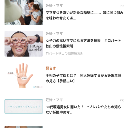
妊婦・ママ
PR
ママ友づきあいが新たな障壁に……。娘に同じ悩み
を味わわせたくあ...
妊婦・ママ
女子力の高いママになる方法を捜索 ＃ロバート
秋山の個性捜索所
ロバート秋山の個性捜索所
暮らす
手相の子宝線とは？ 何人妊娠するか＆妊娠年齢
の見方【手相占い】
妊婦・ママ
PR
30代既婚男女に聞いた！ “プレパパ”たちの知ら
ない妊娠中のマ...