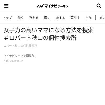
トップ
働く
整える
磨く
恋する
暮らす
占う
メ
女子力の高いママになる方法を捜索
＃ロバート秋山の個性捜索所
ロバート秋山の個性捜索所
マイナビウーマン編集部
作成: 2020.01.02