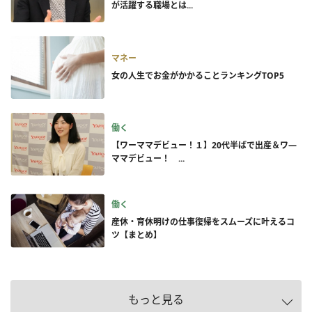
が活躍する職場とは...
マネー
女の人生でお金がかかることランキングTOP5
働く
【ワーママデビュー！１】20代半ばで出産＆ワ―
ママデビュー！ ...
働く
産休・育休明けの仕事復帰をスムーズに叶えるコ
ツ【まとめ】
もっと見る