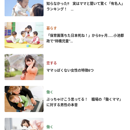
知らなかった!! 実はママと聞いて驚く「有名人」
ランキング！ ...
暮らす
「保育園落ちた日本死ね！」から9ヶ月……小池都
政で“待機児童”...
恋する
ママっぽくない女性の特徴6つ
働く
ぶっちゃけこう思ってる！ 職場の「働くママ」
に対する男性の本音
働く