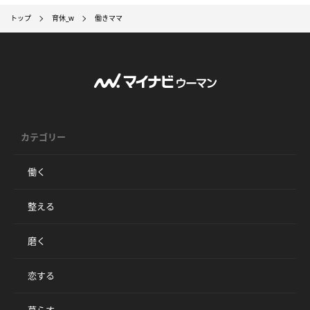
トップ
育休_w
働きママ
カテゴリー
働く
整える
磨く
恋する
暮らす