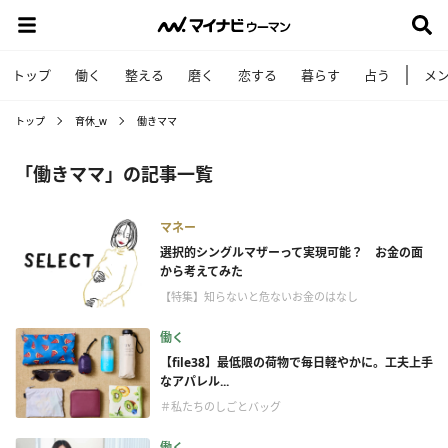
トップ
働く
整える
磨く
恋する
暮らす
占う
メ
トップ
育休_w
働きママ
「働きママ」の記事一覧
マネー
選択的シングルマザーって実現可能？ お金の面
から考えてみた
【特集】知らないと危ないお金のはなし
働く
【file38】最低限の荷物で毎日軽やかに。工夫上手
なアパレル...
＃私たちのしごとバッグ
働く