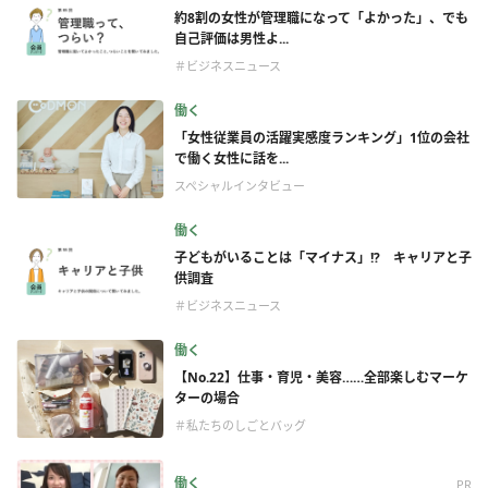
約8割の女性が管理職になって「よかった」、でも
自己評価は男性よ...
＃ビジネスニュース
働く
「女性従業員の活躍実感度ランキング」1位の会社
で働く女性に話を...
スペシャルインタビュー
働く
子どもがいることは「マイナス」!? キャリアと子
供調査
＃ビジネスニュース
働く
【No.22】仕事・育児・美容……全部楽しむマーケ
ターの場合
＃私たちのしごとバッグ
働く
PR