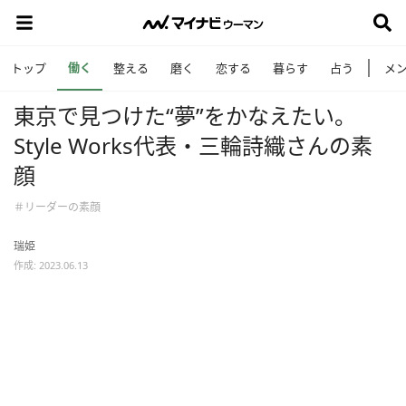
働く
トップ
整える
磨く
恋する
暮らす
占う
メ
東京で見つけた“夢”をかなえたい。
Style Works代表・三輪詩織さんの素
顔
＃リーダーの素顔
瑞姫
作成: 2023.06.13