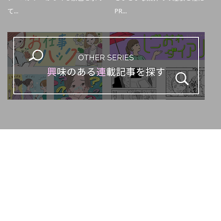
て...
PR...