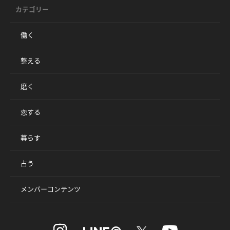
カテゴリー
働く
整える
磨く
恋する
暮らす
占う
メンバーコンテンツ