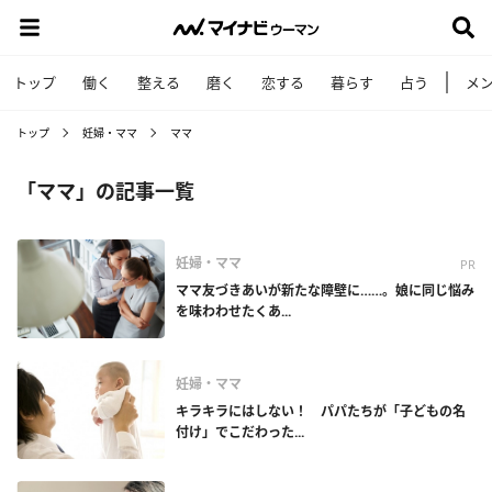
トップ
働く
整える
磨く
恋する
暮らす
占う
メ
トップ
妊婦・ママ
ママ
「ママ」の記事一覧
妊婦・ママ
PR
ママ友づきあいが新たな障壁に……。娘に同じ悩み
を味わわせたくあ...
妊婦・ママ
キラキラにはしない！ パパたちが「子どもの名
付け」でこだわった...