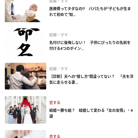
妊婦・ママ
医療費ってタダなの!? パパたちが“子どもが生ま
れて初めて”知...
妊婦・ママ
名付けに後悔しない！ 子供にぴったりの名前を
付ける4つのポイン...
妊婦・ママ
【診断】夫への“接し方”間違ってない？ 「夫を浮
気に走らせる妻...
恋する
結婚＝勝ち組？ 結婚して変わる「女の友情」・4
選
恋する