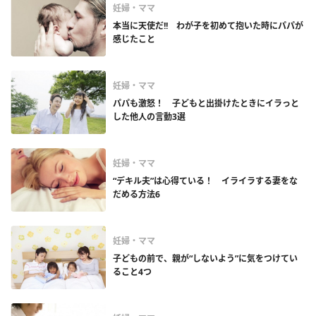
妊婦・ママ
本当に天使だ!! わが子を初めて抱いた時にパパが
感じたこと
妊婦・ママ
パパも激怒！ 子どもと出掛けたときにイラっと
した他人の言動3選
妊婦・ママ
“デキル夫”は心得ている！ イライラする妻をな
だめる方法6
妊婦・ママ
子どもの前で、親が“しないよう”に気をつけてい
ること4つ