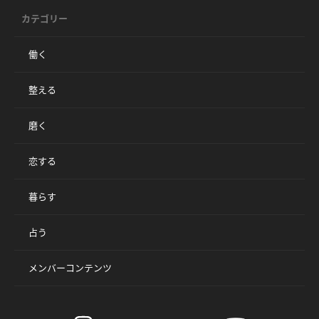
カテゴリー
働く
整える
磨く
恋する
暮らす
占う
メンバーコンテンツ