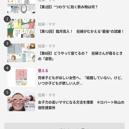
【第2回】“つわり”に効く飲み物は何？
妊婦・ママ
【第12回】臨月突入！ 妊婦がむかえる“最後”の試練！
妊婦・ママ
【第8回】どうやって寝てるの？ 妊婦さんが寝るとき
の「姿勢」
整える
将来子どもがほしい女性へ。『結婚していない。けど、
いつか子どもが欲しい人が...
妊婦・ママ
女子力の高いママになる方法を捜索 ＃ロバート秋山の
個性捜索所