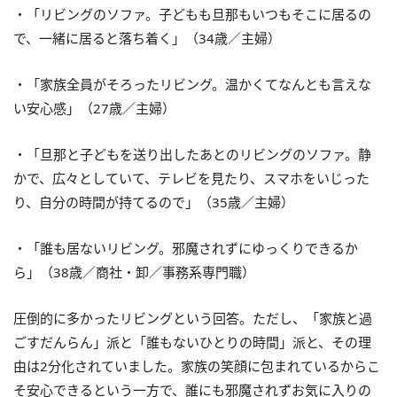
・「リビングのソファ。子どもも旦那もいつもそこに居るの
で、一緒に居ると落ち着く」（34歳／主婦）
・「家族全員がそろったリビング。温かくてなんとも言えな
い安心感」（27歳／主婦）
・「旦那と子どもを送り出したあとのリビングのソファ。静
かで、広々としていて、テレビを見たり、スマホをいじった
り、自分の時間が持てるので」（35歳／主婦）
・「誰も居ないリビング。邪魔されずにゆっくりできるか
ら」（38歳／商社・卸／事務系専門職）
圧倒的に多かったリビングという回答。ただし、「家族と過
ごすだんらん」派と「誰もないひとりの時間」派と、その理
由は2分化されていました。家族の笑顔に包まれているからこ
そ安心できるという一方で、誰にも邪魔されずお気に入りの