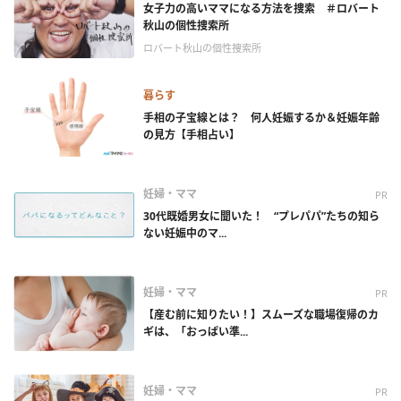
女子力の高いママになる方法を捜索 ＃ロバート
秋山の個性捜索所
ロバート秋山の個性捜索所
暮らす
手相の子宝線とは？ 何人妊娠するか＆妊娠年齢
の見方【手相占い】
妊婦・ママ
PR
30代既婚男女に聞いた！ “プレパパ”たちの知ら
ない妊娠中のマ...
妊婦・ママ
PR
【産む前に知りたい！】スムーズな職場復帰のカ
ギは、「おっぱい準...
妊婦・ママ
PR