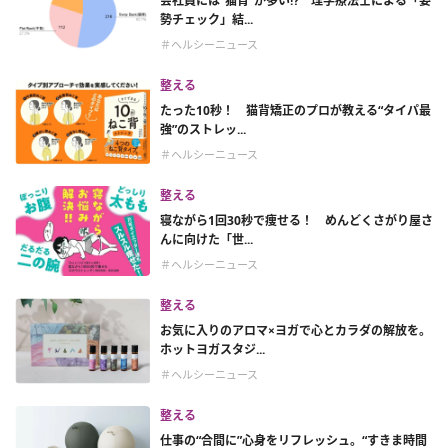
会社員には“猫背”が多い⁉ 理学療法士による「姿
勢チェック」結...
＃ヘルシーニュース
整える
たった10秒！ 猫背矯正のプロが教える“タイパ最
強”のストレッ...
＃ヘルシーニュース
整える
寝ながら1回30秒で痩せる！ めんどくさがり屋さ
んに向けた「世...
＃ヘルシーニュース
整える
お気に入りのアロマ×ヨガで心とカラダの解放を。
ホットヨガスタジ...
＃ヘルシーニュース
整える
仕事の“合間に”心身をリフレッシュ。“すきま時間