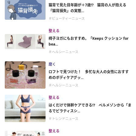
猫背で見た目年齢が＋7歳⁉ 猫背の人が抱える
「猫背損失」の実態...
＃ビューティーニュース
整える
椅子ヨガにもおすすめ。「Keeps クッション for
bea...
＃ヘルシーニュース
磨く
ロフトで見つけた！ 多忙な大人の女性におすす
めのボディケアグッ...
＃ヘルシーニュース
整える
はくだけで体幹ケアできる⁉ ベルメゾンから「ま
るでピラティスシ...
＃トレンドニュース
整える