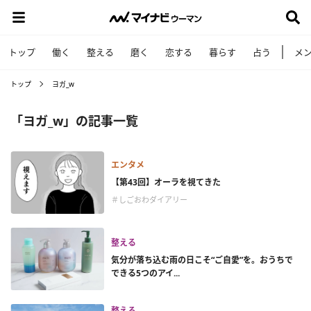
トップ
働く
整える
磨く
恋する
暮らす
占う
メ
トップ
ヨガ_w
「ヨガ_w」の記事一覧
エンタメ
【第43回】オーラを視てきた
＃しごおわダイアリー
整える
気分が落ち込む雨の日こそ“ご自愛”を。おうちで
できる5つのアイ...
整える