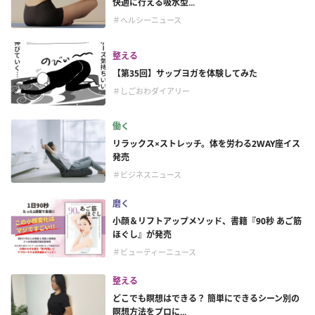
快適に行える吸水型...
＃ヘルシーニュース
整える
【第35回】サップヨガを体験してみた
＃しごおわダイアリー
働く
リラックス×ストレッチ。体を労わる2WAY座イス
発売
＃ビジネスニュース
磨く
小顔＆リフトアップメソッド、書籍『90秒 あご筋
ほぐし』が発売
＃ビューティーニュース
整える
どこでも瞑想はできる？ 簡単にできるシーン別の
瞑想方法をプロに...