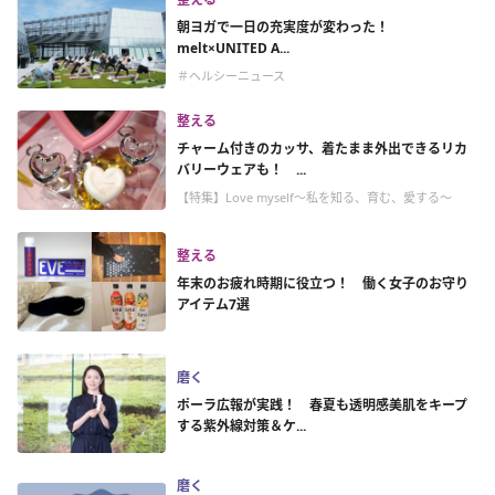
朝ヨガで一日の充実度が変わった！
melt×UNITED A...
＃ヘルシーニュース
整える
チャーム付きのカッサ、着たまま外出できるリカ
バリーウェアも！ ...
【特集】Love myself～私を知る、育む、愛する～
整える
年末のお疲れ時期に役立つ！ 働く女子のお守り
アイテム7選
磨く
ポーラ広報が実践！ 春夏も透明感美肌をキープ
する紫外線対策＆ケ...
磨く