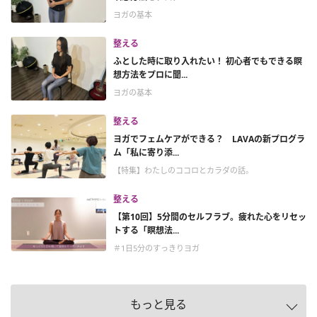
ヨガの基本
整える
ふとした時に取り入れたい！ 初心者でもできる瞑
想方法をプロに聞...
ヨガの基本
整える
ヨガでフェムケアができる？ LAVAの新プログラ
ム「私に寄り添...
【特集】わたしのココロとカラダの話。
整える
【第10回】5分間のセルフラブ。疲れた心をリセッ
トする「瞑想法...
＃1日5分のすっきりヨガ
もっと見る