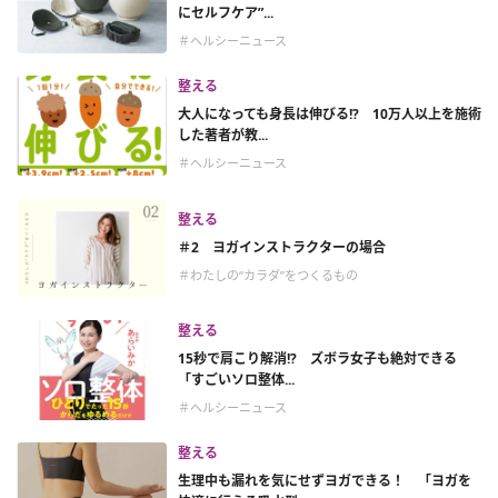
にセルフケア”...
＃ヘルシーニュース
整える
大人になっても身長は伸びる!? 10万人以上を施術
した著者が教...
＃ヘルシーニュース
整える
＃2 ヨガインストラクターの場合
＃わたしの“カラダ”をつくるもの
整える
15秒で肩こり解消!? ズボラ女子も絶対できる
「すごいソロ整体...
＃ヘルシーニュース
整える
生理中も漏れを気にせずヨガできる！ 「ヨガを