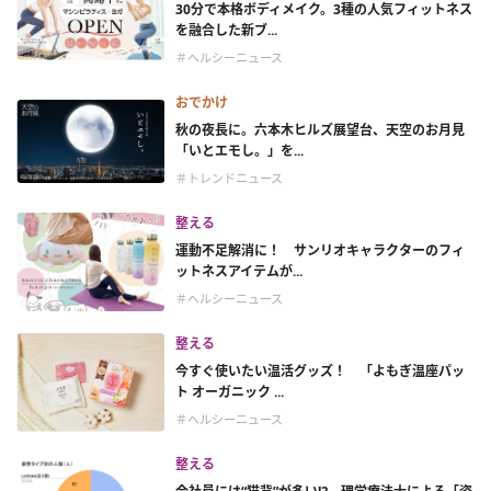
30分で本格ボディメイク。3種の人気フィットネス
を融合した新ブ...
＃ヘルシーニュース
おでかけ
秋の夜長に。六本木ヒルズ展望台、天空のお月見
「いとエモし。」を...
＃トレンドニュース
整える
運動不足解消に！ サンリオキャラクターのフィ
ットネスアイテムが...
＃ヘルシーニュース
整える
今すぐ使いたい温活グッズ！ 「よもぎ温座パッ
ト オーガニック ...
＃ヘルシーニュース
整える