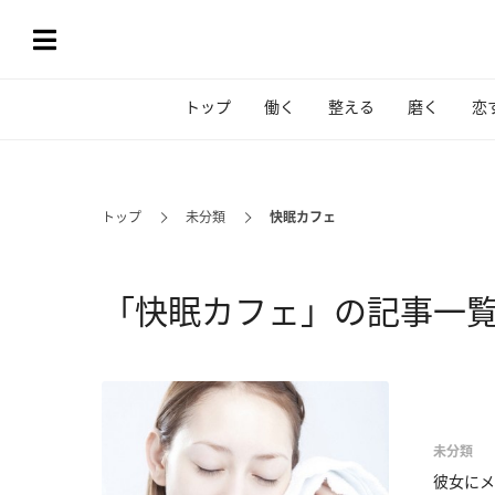
トップ
働く
整える
磨く
恋
トップ
未分類
快眠カフェ
「快眠カフェ」の記事一
未分類
彼女にメ