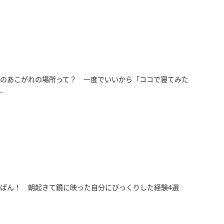
のあこがれの場所って？ 一度でいいから「ココで寝てみた
.
ぱん！ 朝起きて鏡に映った自分にびっくりした経験4選