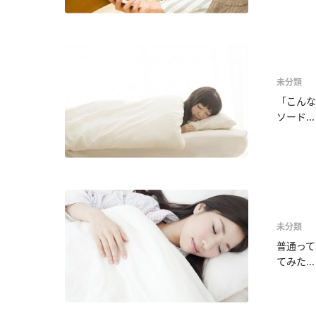
未分類
「こんな
ソード...
未分類
普通って
てみた...