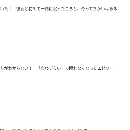
いた！ 彼女と初めて一緒に眠ったころと、今ってちがいはある
ちがわからない！ 「恋わずらい」で眠れなくなったエピソー