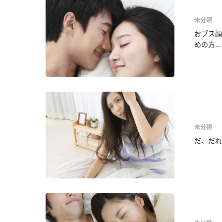
未分類
おブス顔
めの方...
未分類
だ、だれ