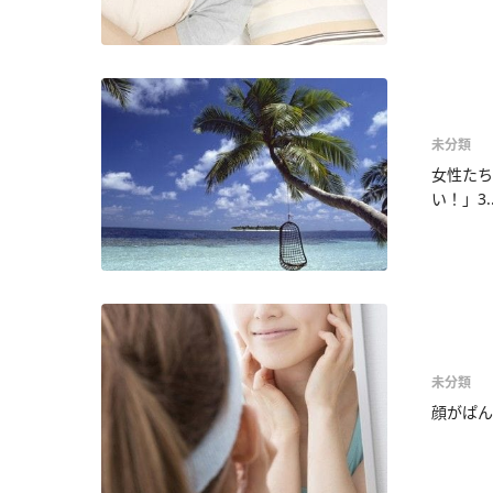
未分類
女性たち
い！」3..
未分類
顔がぱん